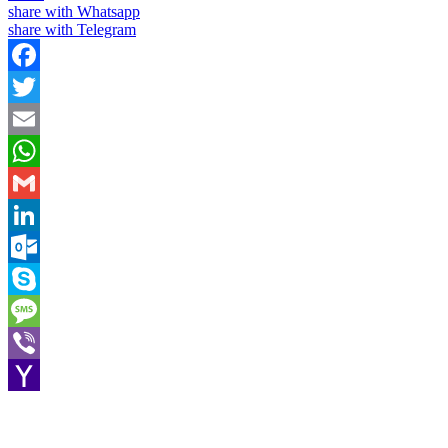
share with Whatsapp
share with Telegram
Facebook
Twitter
Email
WhatsApp
Gmail
LinkedIn
Outlook.com
Skype
Message
Viber
Yahoo
Mail