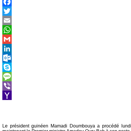
Facebook
Twitter
Email
WhatsApp
Gmail
LinkedIn
Outlook.com
Skype
Message
Viber
Yahoo
Mail
Le président guinéen Mamadi Doumbouya a procédé lundi 