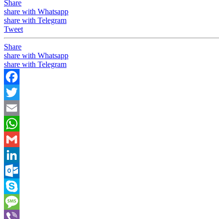
Share
share with Whatsapp
share with Telegram
Tweet
Share
share with Whatsapp
share with Telegram
Facebook
Twitter
Email
WhatsApp
Gmail
LinkedIn
Outlook.com
Skype
Message