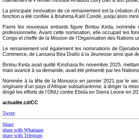
maintenant le Premier ministre Amadou Oury Bah à son poste, s
La principale innovation de ce remaniement est la création d
fonction a été confiée à Ibrahima Kalil Condé, jusqu'alors minist
Parmi les nouveaux entrants figure Bintou Keita, nommée mi
professionnelle. Avant cette nomination, elle occupait les f
Congo et cheffe de la Mission de l'Organisation des Nations u
Le remaniement voit également les nominations de Djenabou To
Commerce, de Lansana Béa Diallo à la Jeunesse ainsi que d
Bintou Keita avait quitté Kinshasa fin novembre 2025, mettan
mais avancé à sa demande, avait été présenté par les Nation
Nommée à la tête de la Monusco en janvier 2021 par le secr
originaire d'un pays d'Afrique subsaharienne, à diriger la mi
dirigé les efforts de l'ONU contre Ebola en Sierra Leone en 20
actualite.cd/CC
Tweet
Share
share with Whatsapp
share with Telegram