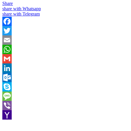
Share
share with Whatsapp
share with Telegram
Facebook
Twitter
Email
WhatsApp
Gmail
LinkedIn
Outlook.com
Skype
Message
Viber
Yahoo