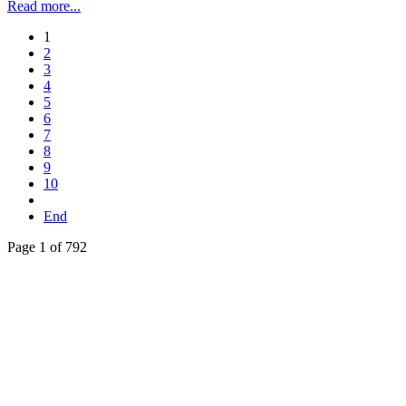
Read more...
1
2
3
4
5
6
7
8
9
10
End
Page 1 of 792