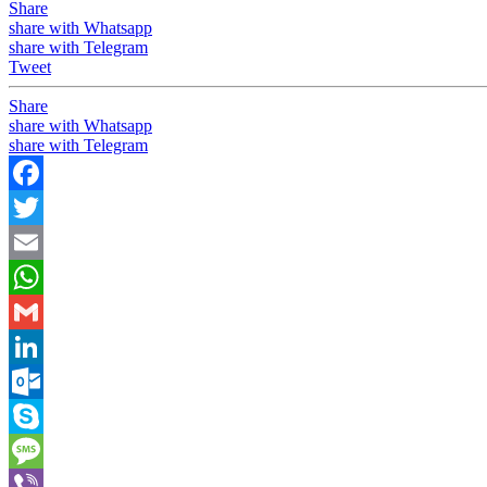
Share
share with Whatsapp
share with Telegram
Tweet
Share
share with Whatsapp
share with Telegram
Facebook
Twitter
Email
WhatsApp
Gmail
LinkedIn
Outlook.com
Skype
Message