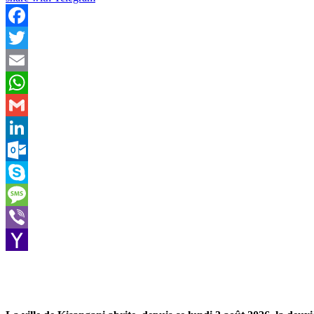
Facebook
Twitter
Email
WhatsApp
Gmail
LinkedIn
Outlook.com
Skype
Message
Viber
Yahoo
Mail