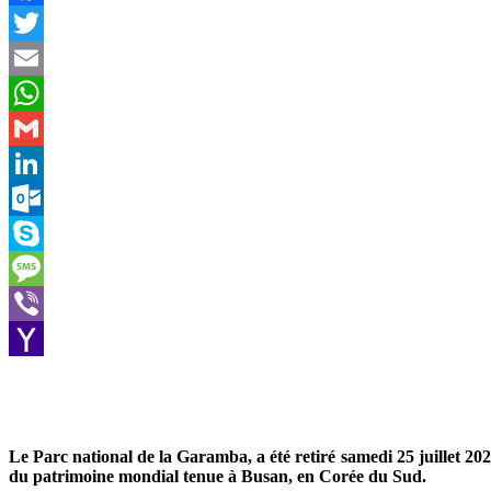
Facebook
Twitter
Email
WhatsApp
Gmail
LinkedIn
Outlook.com
Skype
Message
Viber
Yahoo
Mail
Le Parc national de la Garamba, a été retiré samedi 25 juillet 202
du patrimoine mondial tenue à Busan, en Corée du Sud.