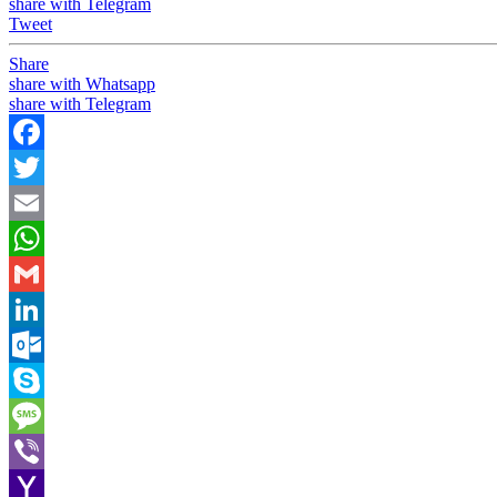
share with Telegram
Tweet
Share
share with Whatsapp
share with Telegram
Facebook
Twitter
Email
WhatsApp
Gmail
LinkedIn
Outlook.com
Skype
Message
Viber