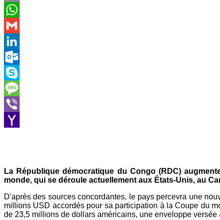
Email
WhatsApp
Gmail
LinkedIn
Outlook.com
Skype
Message
Viber
Yahoo
Mail
La République démocratique du Congo (RDC) augmente sa
monde, qui se déroule actuellement aux États-Unis, au Ca
D'après des sources concordantes, le pays percevra une nouvel
millions USD accordés pour sa participation à la Coupe du mo
de 23,5 millions de dollars américains, une enveloppe versée 