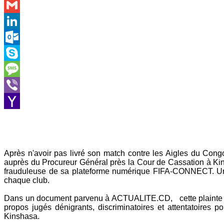
WhatsApp
Gmail
LinkedIn
Outlook.com
Skype
Message
Viber
Yahoo
Mail
Après n'avoir pas livré son match contre les Aigles du Con
auprès du Procureur Général près la Cour de Cassation à Kin
frauduleuse de sa plateforme numérique FIFA-CONNECT. Un sy
chaque club.
Dans un document parvenu à ACTUALITE.CD, cette plainte c
propos jugés dénigrants, discriminatoires et attentatoires p
Kinshasa.