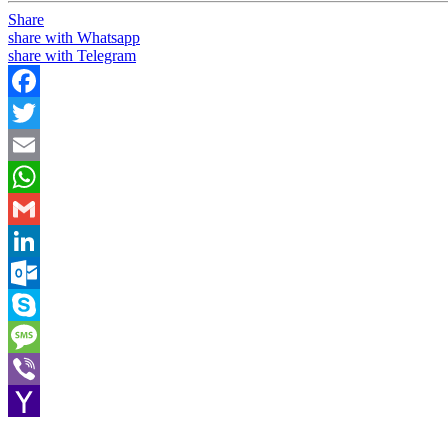
Share
share with Whatsapp
share with Telegram
Facebook
Twitter
Email
WhatsApp
Gmail
LinkedIn
Outlook.com
Skype
Message
Viber
Yahoo