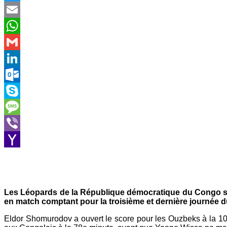
Twitter
Email
WhatsApp
Gmail
LinkedIn
Outlook.com
Skype
Message
Viber
Yahoo
Mail
Les Léopards de la République démocratique du Congo se
en match comptant pour la troisième et dernière journée 
Eldor Shomurodov a ouvert le score pour les Ouzbeks à la 10