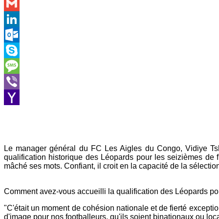
WhatsApp
Gmail
LinkedIn
Outlook.com
Skype
Message
Viber
Yahoo
Mail
Le manager général du FC Les Aigles du Congo, Vidiye Tshi
qualification historique des Léopards pour les seizièmes de f
mâché ses mots. Confiant, il croit en la capacité de la sélection 
Comment avez-vous accueilli la qualification des Léopards pou
"C'était un moment de cohésion nationale et de fierté excepti
d'image pour nos footballeurs, qu'ils soient binationaux ou lo