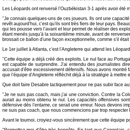
Les Léopards ont renversé l'Ouzbékistan 3-1 après avoir été me
"Je connais quelques-uns de ces joueurs. Ils ont une capacité 
revêt aujourd'hui, c'est qu'ils sont très fiers de leur pays. Beau
qui les pousse vers l'avant et leur permet de réaliser des exploi
étant menés jusqu'à la soixantième minute, avant de renverser la
brossait ce ballon d'une façon exceptionnelle, comme s'il était cer
Le 1er juillet à Atlanta, c'est l'Angleterre qui attend les Léop
"Cette équipe a déjà créé des exploits. Le nul face au Portugal
est capable de surprendre. J'ai entendu des journalistes di
accusait d'être excessivement défensifs. Nous avons montré fa
que l'équipe d'Angleterre réfléchit déjà à la stratégie à mettre
Que doit faire Desabre tactiquement pour ne pas subir face au
"Je ne suis pas coach, mais j'ai une conviction. Contre la Col
aurait au moins obtenu le nul. Les capacités offensives sont 
défensive dès l'entame, ce serait une erreur. Nous devons impos
ne suis pas coach, que nous commencions par trop respecter l'a
Avant le tournoi, croyiez-vous sincèrement que cette équipe po
"Permettez-moi d'être très honnête. En tant que Congolais, c