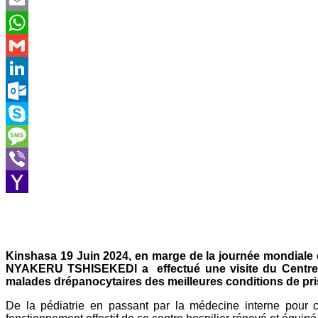
Email
WhatsApp
Gmail
LinkedIn
Outlook.com
Skype
Message
Viber
Yahoo
Mail
Kinshasa 19 Juin 2024, en marge de la journée mondiale
NYAKERU TSHISEKEDI a effectué une visite du Centre de
malades drépanocytaires des meilleures conditions de pri
De la pédiatrie en passant par la médecine interne pour 