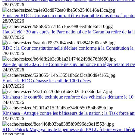
28/07/2026
Ebola en RDC : Un vaccin pourrait être disponible dans deux à quat
28/07/2026
Haut-Uélé : 30 ans après, le Parc national de la Garamba retiré de la
28/07/2026
RDC : la Cour constitutionnelle déclare conforme à la Constitution la 
28/07/2026
Paie de juillet 2026 : Le Comité de suivi annonce un léger retard et r
24/07/2026
Ebola : la RDC dépasse le seuil de 1000 décès
24/07/2026
Kinshasa : le contrôle technique renforcé des véhicules démarre le 10
24/07/2026
Kinshasa - Attaque contre les bâtisseurs de la nation : la Task force 
19/07/2026
RDC: Patrick Muyaya invite la jeunesse du PALU à faire vivre l'hér
19/07/2026