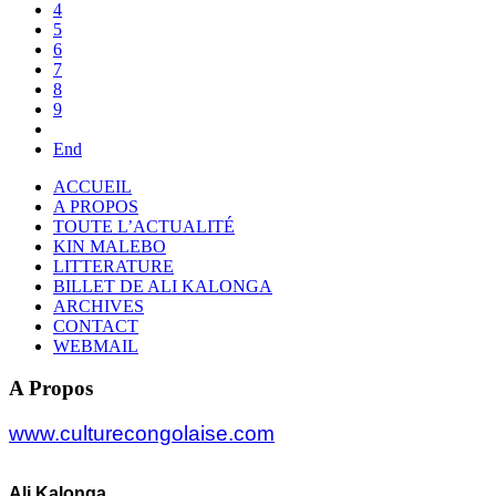
4
5
6
7
8
9
End
ACCUEIL
A PROPOS
TOUTE L’ACTUALITÉ
KIN MALEBO
LITTERATURE
BILLET DE ALI KALONGA
ARCHIVES
CONTACT
WEBMAIL
A Propos
www.culturecongolaise.com
Ali Kalonga