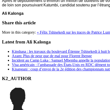
Après le dépouillement d’environ un million de bulletins de v
de loin son poursuivant Katumbi, candidat soutenu par l’étrang
Ali Kalonga
Share this article
More in this category:
« Félix Tshisekedi sur les traces de Patrice L
Latest from Ali Kalonga
Kinshasa : les travaux du boulevard Étienne Tshisekedi à huit b
Azam: Plus de peur que de mal pour Florent Ibenge
Incident au Camp Luka : Samuel Mbemba appelle la population a
Visa américain : l’ambassade des États-Unis en RDC dément t
Kisangani : coup d’envoi de la 2e édition des championnats na
K2_AUTHOR