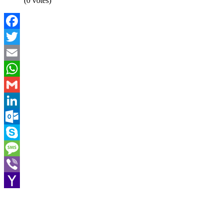
(0 votes)
Facebook
Twitter
Email
WhatsApp
Gmail
LinkedIn
Outlook.com
Skype
Message
Viber
Yahoo
Mail