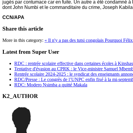
jugés par contumace car en fuite. Un autre a été condamné à la 
dont John Numbi et le commanditaire du crime, Joseph Kabila, so
CCN/APA
Share this article
More in this category:
« Il n'y a pas des tutsi congolais
Pourquoi Félix
Latest from Super User
RDC : rentrée scolaire effective dans certaines écoles à Kinsha
Tentative d'évasion au CPRK : le Vice-ministre Samuel Mbemba d
Rentrée scolaire 2024-2025 : le syndicat des enseignants annon
RDC/Presse : Le congrès de l’UNPC enfin fixé à la mi-septem
RDC: Modero Nsimba a quitté Makala
K2_AUTHOR