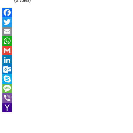
(0 votes)
Facebook
Twitter
Email
WhatsApp
Gmail
LinkedIn
Outlook.com
Skype
Message
Viber
Yahoo
Mail