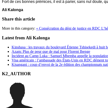
Fort de ces bonnes prémices, il est à parier, sans nul doute, q
Ali Kalonga
Share this article
More in this category:
« Consécration du déni de justice en RDC
L’hé
Latest from Ali Kalonga
Kinshasa : les travaux du boulevard Étienne Tshisekedi à huit b
Azam: Plus de peur que de mal pour Florent Ibenge
Incident au Camp Luka : Samuel Mbemba appelle la population a
Visa américain : l’ambassade des États-Unis en RDC dément t
Kisangani : coup d’envoi de la 2e édition des championnats na
K2_AUTHOR