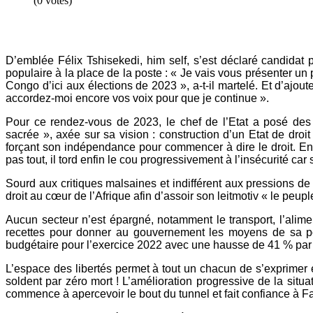
(0 votes)
D’emblée Félix Tshisekedi, him self, s’est déclaré candidat
populaire à la place de la poste : « Je vais vous présenter u
Congo d’ici aux élections de 2023 », a-t-il martelé. Et d’ajo
accordez-moi encore vos voix pour que je continue ».
Pour ce rendez-vous de 2023, le chef de l’Etat a posé des j
sacrée », axée sur sa vision : construction d’un Etat de dro
forçant son indépendance pour commencer à dire le droit. Ensu
pas tout, il tord enfin le cou progressivement à l’insécurité ca
Sourd aux critiques malsaines et indifférent aux pressions de
droit au cœur de l’Afrique afin d’assoir son leitmotiv « le peupl
Aucun secteur n’est épargné, notamment le transport, l’alime
recettes pour donner au gouvernement les moyens de sa pol
budgétaire pour l’exercice 2022 avec une hausse de 41 % par r
L’espace des libertés permet à tout un chacun de s’exprimer e
soldent par zéro mort ! L’amélioration progressive de la sit
commence à apercevoir le bout du tunnel et fait confiance à Fa