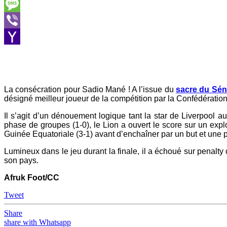
Skype
Message
Viber
Yahoo
Mail
La consécration pour Sadio Mané ! A l’issue du
sacre du Sén
désigné meilleur joueur de la compétition par la Confédération 
Il s’agit d’un dénouement logique tant la star de Liverpool 
phase de groupes (1-0), le Lion a ouvert le score sur un expl
Guinée Equatoriale (3-1) avant d’enchaîner par un but et une p
Lumineux dans le jeu durant la finale, il a échoué sur penalty 
son pays.
Afruk Foot/CC
Tweet
Share
share with Whatsapp