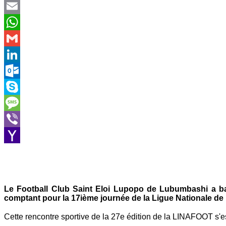
Twitter
Email
WhatsApp
Gmail
LinkedIn
Outlook.com
Skype
Message
Viber
Yahoo
Mail
Le Football Club Saint Eloi Lupopo de Lubumbashi a ba
comptant pour la 17ième journée de la Ligue Nationale d
Cette rencontre sportive de la 27e édition de la LINAFOOT s'