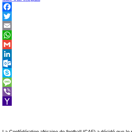
Facebook
Twitter
Email
WhatsApp
Gmail
LinkedIn
Outlook.com
Skype
Message
Viber
Yahoo
Mail
La Confédération africaine de football (CAF) a décidé que le