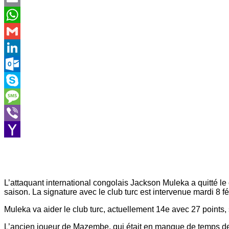
Email
WhatsApp
Gmail
LinkedIn
Outlook.com
Skype
Message
Viber
Yahoo
Mail
L’attaquant international congolais Jackson Muleka a quitté le
saison. La signature avec le club turc est intervenue mardi 8 f
Muleka va aider le club turc, actuellement 14e avec 27 points,
L’ancien joueur de Mazembe, qui était en manque de temps de 