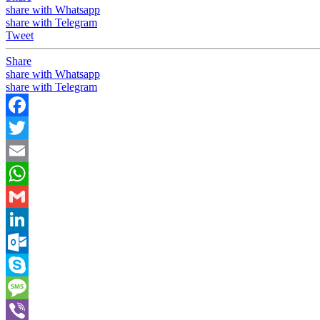
share with Whatsapp
share with Telegram
Tweet
Share
share with Whatsapp
share with Telegram
Facebook
Twitter
Email
WhatsApp
Gmail
LinkedIn
Outlook.com
Skype
Message