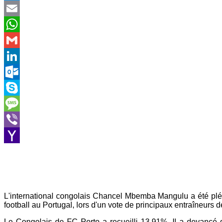
Twitter
Email
WhatsApp
Gmail
LinkedIn
Outlook.com
Skype
Message
Viber
Yahoo
Mail
L'international congolais Chancel Mbemba Mangulu a été pléb
football au Portugal, lors d'un vote de principaux entraîneurs
Le Congolais de FC Porto a recueilli 13,91%. Il a devancé 