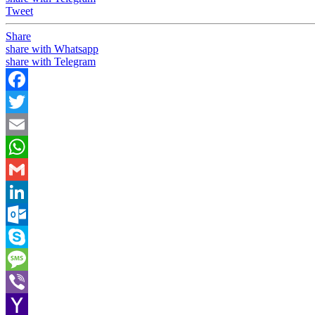
Tweet
Share
share with Whatsapp
share with Telegram
Facebook
Twitter
Email
WhatsApp
Gmail
LinkedIn
Outlook.com
Skype
Message
Viber