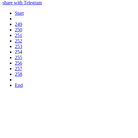
share with Telegram
Start
249
250
251
252
253
254
255
256
257
258
End