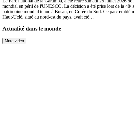
Le Parc national de la Garamba, a été retiré samedi 25 juillet 2026 de 
mondial en péril de l'UNESCO. La décision a été prise lors de la 48ᵉ
patrimoine mondial tenue à Busan, en Corée du Sud. Ce parc embléma
Haut-Uélé, situé au nord-est du pays, avait été…
Actualité dans le monde
More video