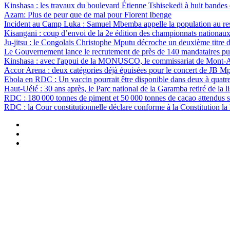
Kinshasa : les travaux du boulevard Étienne Tshisekedi à huit bandes d
Azam: Plus de peur que de mal pour Florent Ibenge
Incident au Camp Luka : Samuel Mbemba appelle la population au resp
Kisangani : coup d’envoi de la 2e édition des championnats nationau
Ju-jitsu : le Congolais Christophe Mputu décroche un deuxième titr
Le Gouvernement lance le recrutement de près de 140 mandataires pub
Kinshasa : avec l'appui de la MONUSCO, le commissariat de Mont-Amb
Accor Arena : deux catégories déjà épuisées pour le concert de JB M
Ebola en RDC : Un vaccin pourrait être disponible dans deux à quat
Haut-Uélé : 30 ans après, le Parc national de la Garamba retiré de la
RDC : 180 000 tonnes de piment et 50 000 tonnes de cacao attendus s
RDC : la Cour constitutionnelle déclare conforme à la Constitution la 