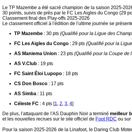
Le TP Mazembe a été sacré champion de la saison 2025-2026 
30 points, suivis de près par le FC Les Aigles du Congo (29 po
Classement final des Play-offs 2025-2026
Le classement officiel à l'édition de l'ultime journée se présen
TP Mazembe
: 30 pts
(Qualifié pour la Ligue des Cham
FC Les Aigles du Congo
: 29 pts
(Qualifié pour la Li
AS Maniema Union
: 23 pts
(Qualifié pour la Coupe de
AS V.Club
: 19 pts
FC Saint Éloi Lupopo
: 18 pts
CS Don Bosco
: 17 pts
AS Simba
: 11 pts
Céleste FC
: 4 pts
[
1
,
2
,
3
,
4
]
De plus, l'attaquant de l'AS Dauphin Noir a terminé
meilleur 
et les nouvelles recrues sur le site officiel de
Foot RDC
ou sur 
Pour la saison 2025-2026 de la Linafoot, le Daring Club Mo