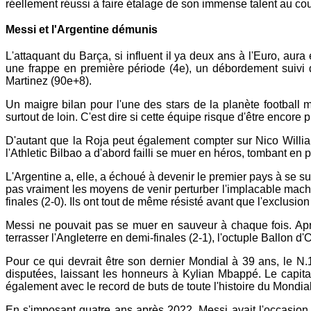
réellement réussi à faire étalage de son immense talent au cou
Messi et l'Argentine démunis
L'attaquant du Barça, si influent il ya deux ans à l'Euro, au
une frappe en première période (4e), un débordement suivi d'
Martinez (90e+8).
Un maigre bilan pour l'une des stars de la planète football 
surtout de loin. C'est dire si cette équipe risque d'être enco
D'autant que la Roja peut également compter sur Nico William
l'Athletic Bilbao a d'abord failli se muer en héros, tombant en 
L'Argentine a, elle, a échoué à devenir le premier pays à se 
pas vraiment les moyens de venir perturber l'implacable mach
finales (2-0). Ils ont tout de même résisté avant que l'exclusi
Messi ne pouvait pas se muer en sauveur à chaque fois. Aprè
terrasser l'Angleterre en demi-finales (2-1), l'octuple Ballon d'
Pour ce qui devrait être son dernier Mondial à 39 ans, le N
disputées, laissant les honneurs à Kylian Mbappé. Le capita
également avec le record de buts de toute l'histoire du Mondial
En s'imposant quatre ans après 2022, Messi avait l'occasion d