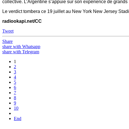
collective. L’Argentine s’appuie sur son expérience de grands 
Le verdict tombera ce 19 juillet au New York New Jersey Stad
radiookapi.net/CC
Tweet
Share
share with Whatsapp
share with Telegram
1
2
3
4
5
6
7
8
9
10
End