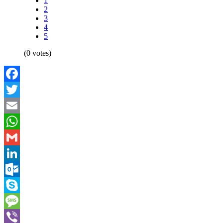
1
2
3
4
5
(0 votes)
Facebook
Twitter
Email
WhatsApp
Gmail
LinkedIn
Outlook.com
Skype
Message