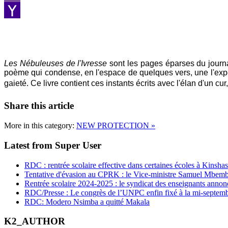
Viber
Yahoo
Mail
Les Nébuleuses de l'Ivresse
sont les pages éparses du journa
poème qui condense, en l'espace de quelques vers, une l'expé
gaieté. Ce livre contient ces instants écrits avec l'élan d'un c
Share this article
More in this category:
NEW PROTECTION »
Latest from Super User
RDC : rentrée scolaire effective dans certaines écoles à Kinsha
Tentative d'évasion au CPRK : le Vice-ministre Samuel Mbemba d
Rentrée scolaire 2024-2025 : le syndicat des enseignants annon
RDC/Presse : Le congrès de l’UNPC enfin fixé à la mi-septem
RDC: Modero Nsimba a quitté Makala
K2_AUTHOR