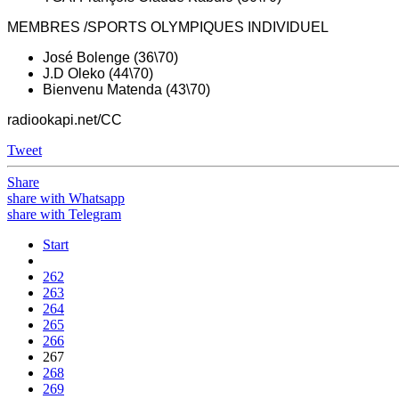
MEMBRES /SPORTS OLYMPIQUES INDIVIDUEL
José Bolenge (36\70)
J.D Oleko (44\70)
Bienvenu Matenda (43\70)
radiookapi.net/CC
Tweet
Share
share with Whatsapp
share with Telegram
Start
262
263
264
265
266
267
268
269