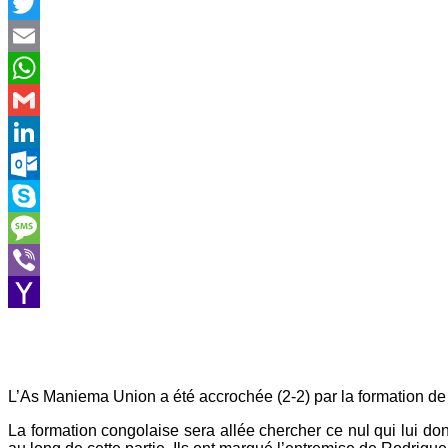
Facebook
Twitter
Email
WhatsApp
Gmail
LinkedIn
Outlook.com
Skype
Message
Viber
Yahoo
Mail
L’As Maniema Union a été accrochée (2-2) par la formation d
La formation congolaise sera allée chercher ce nul qui lui do