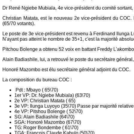
Dr René Ngiebe Mubiala, 4e vice-président du comité sortant, 
Christian Matata, est le nouveau 2e vice-président du COC.
(65/70 votants).
Le poste de 3e vice-président est revenu à Ferdinand Ilunga L
N'ayant pas atteint le nombre de 35+1, c'est la majorité absolu
Pitchou Bolenge a obtenu 52 voix en battant Freddy L'akombo 
Alain Badiashile, lui, a retrouvé le poste du secrétaire général,
Honoré Mazombo est élu secrétaire général adjoint du COC.
La composition du bureau COC :
Pdt : Mbayo ( 65\70)
1er VP: Dr. Ngiebe Mubiala) (63\70)
2e VP: Christian Matata ( 65)
3e VP: Ilunga Luyoyo (35\70) Passe par majorité relative
4e VP: Pitshou Bolenge ( 52\70)
SG: Alain Badiashile (64\70)
SGA: Honoré Mazombo (67\70)
TG: Roger Bondembe ( 61\70)
TGA: François Claude Kabulo (50\70)