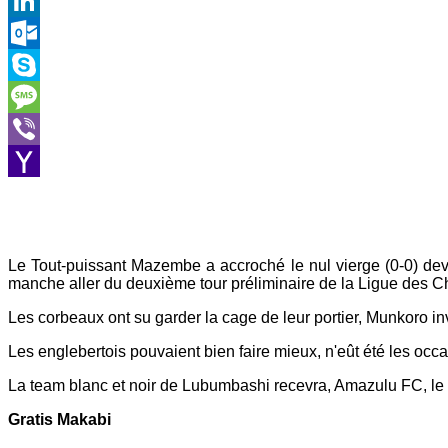
Gmail
LinkedIn
Outlook.com
Skype
Message
Viber
Yahoo
Mail
Le Tout-puissant Mazembe a accroché le nul vierge (0-0) dev
manche aller du deuxième tour préliminaire de la Ligue des C
Les corbeaux ont su garder la cage de leur portier, Munkoro inv
Les englebertois pouvaient bien faire mieux, n'eût été les o
La team blanc et noir de Lubumbashi recevra, Amazulu FC, l
Gratis Makabi