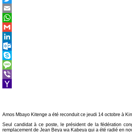
Twitter
Email
WhatsApp
Gmail
LinkedIn
Outlook.com
Skype
Message
Viber
Yahoo
Mail
Amos Mbayo Kitenge a été reconduit ce jeudi 14 octobre à Kin
Seul candidat à ce poste, le président de la fédération co
remplacement de Jean Beya wa Kabeya qui a été radié en nov