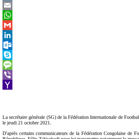
Twitter
Email
WhatsApp
Gmail
LinkedIn
Outlook.com
Skype
Message
Viber
Yahoo
Mail
La secrétaire générale (SG) de la Fédération Internationale de Footb
le jeudi 21 octobre 2021.
D'après certains communicateurs de la Fédération Congolaise de Fo
République, Félix Tshisekedi pour lui transmettre notamment le messa