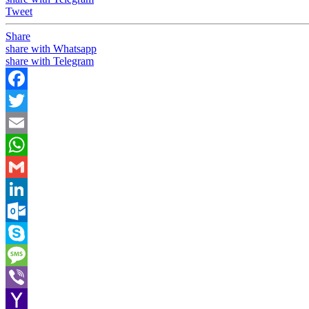
Tweet
Share
share with Whatsapp
share with Telegram
Facebook
Twitter
Email
WhatsApp
Gmail
LinkedIn
Outlook.com
Skype
Message
Viber