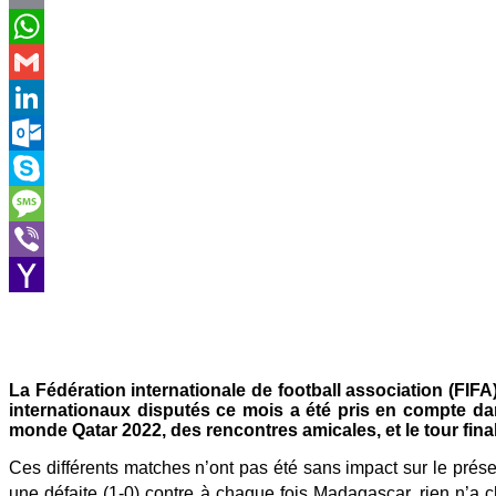
Email
WhatsApp
Gmail
LinkedIn
Outlook.com
Skype
Message
Viber
Yahoo
Mail
La Fédération internationale de football association (FIF
internationaux disputés ce mois a été pris en compte dan
monde Qatar 2022, des rencontres amicales, et le tour fina
Ces différents matches n’ont pas été sans impact sur le prés
une défaite (1-0) contre à chaque fois Madagascar, rien n’a 