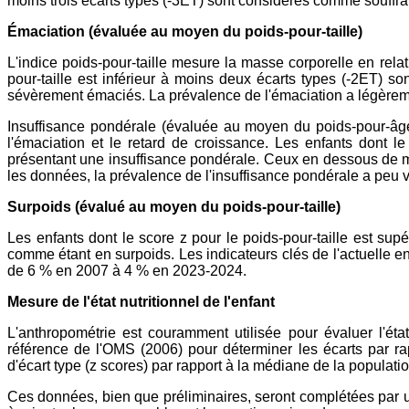
moins trois écarts types (-3ET) sont considérés comme souffra
Émaciation (évaluée au moyen du poids-pour-taille)
L'indice poids-pour-taille mesure la masse corporelle en relati
pour-taille est inférieur à moins deux écarts types (-2ET)
sévèrement émaciés. La prévalence de l'émaciation a légèrem
Insuffisance pondérale (évaluée au moyen du poids-pour-âge).
l'émaciation et le retard de croissance. Les enfants dont 
présentant une insuffisance pondérale. Ceux en dessous de mo
les données, la prévalence de l'insuffisance pondérale a peu 
Surpoids (évalué au moyen du poids-pour-taille)
Les enfants dont le score z pour le poids-pour-taille est su
comme étant en surpoids. Les indicateurs clés de l'actuelle 
de 6 % en 2007 à 4 % en 2023-2024.
Mesure de l'état nutritionnel de l'enfant
L'anthropométrie est couramment utilisée pour évaluer l'ét
référence de l'OMS (2006) pour déterminer les écarts par rap
d'écart type (z scores) par rapport à la médiane de la populati
Ces données, bien que préliminaires, seront complétées par un