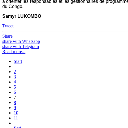
à orienter les responsables et les gestionnaires de programme
du Congo.
Samyr LUKOMBO
Tweet
Share
share with Whatsapp
share with Telegram
Read more...
Start
2
3
4
5
6
7
8
9
10
11