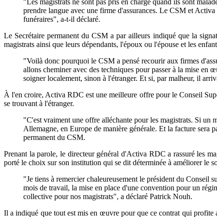
"Les magistrats ne sont pas pris en charge quand ils sont malad
prendre langue avec une firme d'assurances. Le CSM et Activa on
funéraires", a-t-il déclaré.
Le Secrétaire permanent du CSM a par ailleurs indiqué que la signatu
magistrats ainsi que leurs dépendants, l'époux ou l'épouse et les enfants
"Voilà donc pourquoi le CSM a pensé recourir aux firmes d'assur
allons cheminer avec des techniques pour passer à la mise en œ
soigner localement, sinon à l'étranger. Et si, par malheur, il ar
À l'en croire, Activa RDC est une meilleure offre pour le Conseil Supé
se trouvant à l'étranger.
"C'est vraiment une offre alléchante pour les magistrats. Si un 
Allemagne, en Europe de manière générale. Et la facture sera pa
permanent du CSM.
Prenant la parole, le directeur général d'Activa RDC a rassuré les mag
porté le choix sur son institution qui se dit déterminée à améliorer le s
"Je tiens à remercier chaleureusement le président du Conseil su
mois de travail, la mise en place d'une convention pour un régi
collective pour nos magistrats", a déclaré Patrick Nouh.
Il a indiqué que tout est mis en œuvre pour que ce contrat qui profite