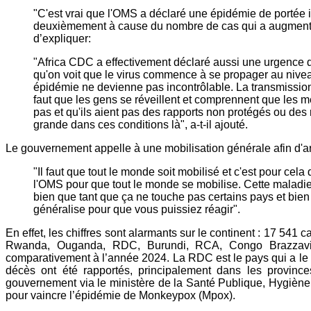
"C'est vrai que l'OMS a déclaré une épidémie de portée 
deuxièmement à cause du nombre de cas qui a augmenté r
d’expliquer:
"Africa CDC a effectivement déclaré aussi une urgence de 
qu'on voit que le virus commence à se propager au niveau
épidémie ne devienne pas incontrôlable. La transmissio
faut que les gens se réveillent et comprennent que les 
pas et qu'ils aient pas des rapports non protégés ou de
grande dans ces conditions là", a-t-il ajouté.
Le gouvernement appelle à une mobilisation générale afin d'a
"Il faut que tout le monde soit mobilisé et c'est pour cel
l'OMS pour que tout le monde se mobilise. Cette maladie
bien que tant que ça ne touche pas certains pays et bien 
généralise pour que vous puissiez réagir".
En effet, les chiffres sont alarmants sur le continent : 17 54
Rwanda, Ouganda, RDC, Burundi, RCA, Congo Brazzaville
comparativement à l’année 2024. La RDC est le pays qui a le 
décès ont été rapportés, principalement dans les provinc
gouvernement via le ministère de la Santé Publique, Hygiène e
pour vaincre l’épidémie de Monkeypox (Mpox).