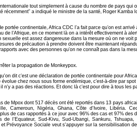
internationale tout simplement à cause du nombre de pays qui 
écemment" a indiqué le ministre de la santé, Roger Kamba lors
portée continentale, Africa CDC l'a fait parce qu'on est arrivé
 de l'Afrique, en ce moment là on a intérêt effectivement à aler
n sexuelle est assez dangereuse dans la mesure où on ne voit
mesures de précaution à prendre doivent être maintenant répan
s rapports avec des personnes qu'on ne connaît pas dans la mesu
rrêter la propagation de Monkeypox.
a qu’on dit c'est une déclaration de portée continentale pour Afri
 évolue chez nous sous forme endémique, c'est-à-dire par spot
il n'y a pas des réactions. Et donc là c'est pour dire à tous les
1 cas de Mpox dont 517 décès ont été reportés dans 13 pays afric
, Cameroun, Nigéria, Ghana, Côte d’Ivoire, Libéria. Ce
plus de cas rapportés à ce jour avec 96% des cas et 97% des dé
es de l’Equateur, Sud-Kivu, Sud-Ubangi, Sankuru, Tshuapa,
t Prévoyance Sociale veut s’appuyer sur la sensibilisation de la