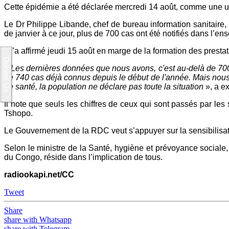
Cette épidémie a été déclarée mercredi 14 août, comme une ur
Le Dr Philippe Libande, chef de bureau information sanitaire,
de janvier à ce jour, plus de 700 cas ont été notifiés dans l’e
Il l’a affirmé jeudi 15 août en marge de la formation des prest
«
Les dernières données que nous avons, c'est au-delà de 700
de 740 cas déjà connus depuis le début de l'année. Mais nou
de santé, la population ne déclare pas toute la situation
», a e
Il note que seuls les chiffres de ceux qui sont passés par les 
Tshopo.
Le Gouvernement de la RDC veut s’appuyer sur la sensibilisati
Selon le ministre de la Santé, hygiène et prévoyance social
du Congo, réside dans l’implication de tous.
radiookapi.net/CC
Tweet
Share
share with Whatsapp
share with Telegram