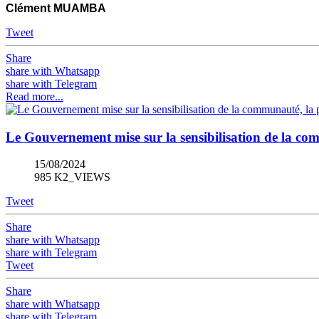
Clément MUAMBA
Tweet
Share
share with Whatsapp
share with Telegram
Read more...
Le Gouvernement mise sur la sensibilisation de la co
15/08/2024
985 K2_VIEWS
Tweet
Share
share with Whatsapp
share with Telegram
Tweet
Share
share with Whatsapp
share with Telegram