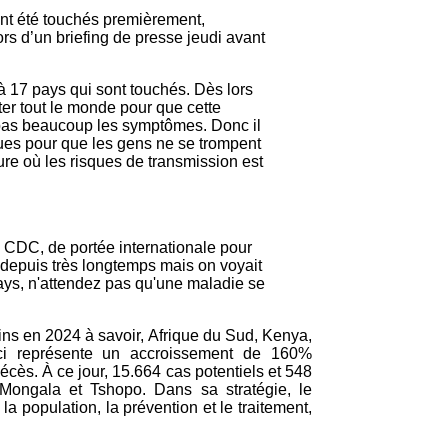
ont été touchés premièrement,
 d’un briefing de presse jeudi avant
 à 17 pays qui sont touchés. Dès lors
ter tout le monde pour que cette
 pas beaucoup les symptômes. Donc il
dues pour que les gens ne se trompent
re où les risques de transmission est
ca CDC, de portée internationale pour
 depuis très longtemps mais on voyait
 pays, n'attendez pas qu'une maladie se
ains en 2024 à savoir, Afrique du Sud, Kenya,
ci représente un accroissement de 160%
cès. À ce jour, 15.664 cas potentiels et 548
 Mongala et Tshopo. Dans sa stratégie, le
 population, la prévention et le traitement,