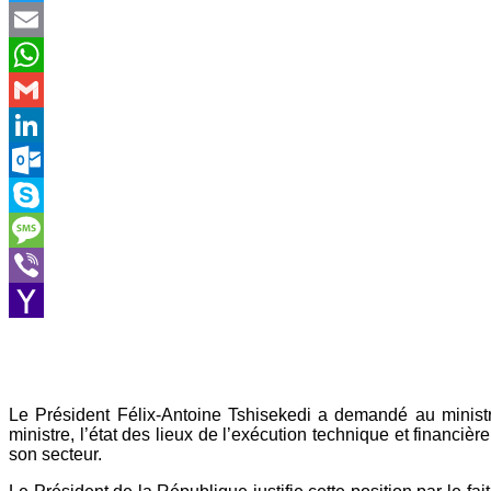
Twitter
Email
WhatsApp
Gmail
LinkedIn
Outlook.com
Skype
Message
Viber
Yahoo
Mail
Le Président Félix-Antoine Tshisekedi a demandé au ministre
ministre, l’état des lieux de l’exécution technique et financièr
son secteur.