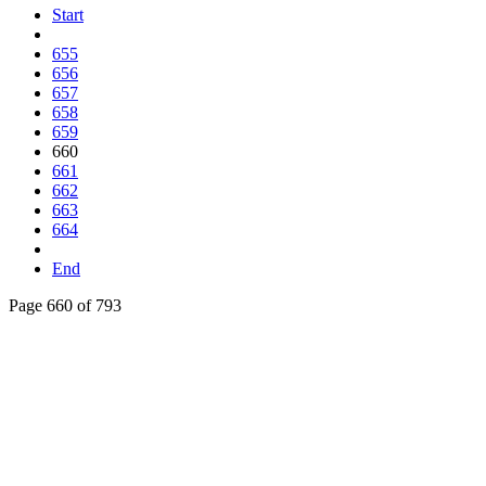
Start
655
656
657
658
659
660
661
662
663
664
End
Page 660 of 793