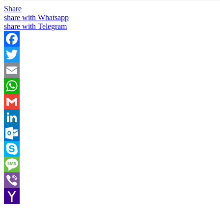
Share
share with Whatsapp
share with Telegram
Facebook
Twitter
Email
WhatsApp
Gmail
LinkedIn
Outlook.com
Skype
Message
Viber
Yahoo