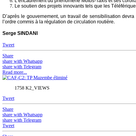
L’encadrement du phénomène Motos-Taxis et ses corollai
Le soutien des projets innovants tels que les Téléférique
D’après le gouvernement, un travail de sensibilisation dev
l’ordre commis à la régulation de circulation routière.
Serge SINDANI
Tweet
Share
share with Whatsapp
share with Telegram
Read more...
1758 K2_VIEWS
Tweet
Share
share with Whatsapp
share with Telegram
Tweet