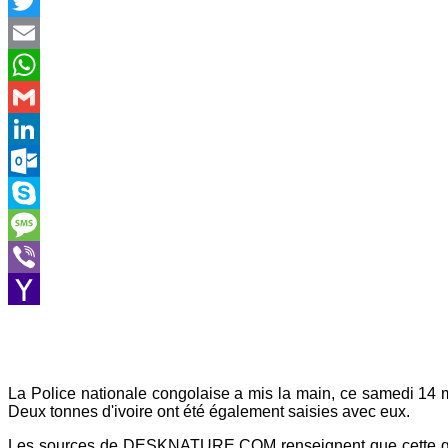
Facebook
Twitter
Email
WhatsApp
Gmail
LinkedIn
Outlook.com
Skype
Message
Viber
Yahoo
Mail
La Police nationale congolaise a mis la main, ce samedi 14 
Deux tonnes d'ivoire ont été également saisies avec eux.
Les sources de DESKNATURE.COM renseignent que cette quanti