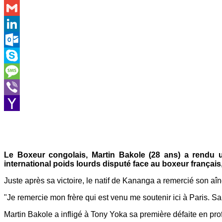
WhatsApp
Gmail
LinkedIn
Outlook.com
Skype
Message
Viber
Yahoo
Mail
Le Boxeur congolais, Martin Bakole (28 ans) a rendu 
international poids lourds disputé face au boxeur français
Juste après sa victoire, le natif de Kananga a remercié son aîn
"Je remercie mon frère qui est venu me soutenir ici à Paris. Sa
Martin Bakole a infligé à Tony Yoka sa première défaite en pro