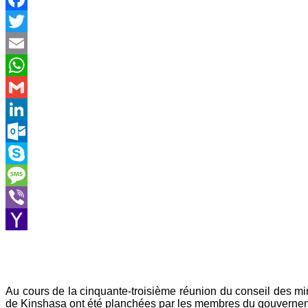
Facebook
Twitter
Email
WhatsApp
Gmail
LinkedIn
Outlook.com
Skype
Message
Viber
Yahoo
Mail
Au cours de la cinquante-troisième réunion du conseil des mini
de Kinshasa ont été planchées par les membres du gouvernem