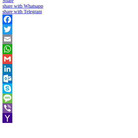
Share
share with Whatsapp
share with Telegram
Facebook
Twitter
Email
WhatsApp
Gmail
LinkedIn
Outlook.com
Skype
Message
Viber
Yahoo
Mail