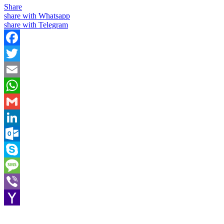
Share
share with Whatsapp
share with Telegram
Facebook
Twitter
Email
WhatsApp
Gmail
LinkedIn
Outlook.com
Skype
Message
Viber
Yahoo