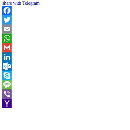
share with Telegram
Facebook
Twitter
Email
WhatsApp
Gmail
LinkedIn
Outlook.com
Skype
Message
Viber
Yahoo
Mail