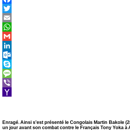
Facebook
Twitter
Email
WhatsApp
Gmail
LinkedIn
Outlook.com
Skype
Message
Viber
Yahoo
Mail
Enragé. Ainsi s'est présenté le Congolais Martin Bakole (2
un jour avant son combat contre le Français Tony Yoka à 