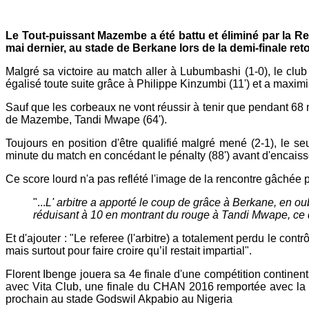
Mail
Le Tout-puissant Mazembe a été battu et éliminé par la Re
mai dernier, au stade de Berkane lors de la demi-finale re
Malgré sa victoire au match aller à Lubumbashi (1-0), le cl
égalisé toute suite grâce à Philippe Kinzumbi (11') et a maximi
Sauf que les corbeaux ne vont réussir à tenir que pendant 68 
de Mazembe, Tandi Mwape (64').
Toujours en position d'être qualifié malgré mené (2-1), le s
minute du match en concédant le pénalty (88') avant d'encaiss
Ce score lourd n'a pas reflété l'image de la rencontre gâchée
"...
L' arbitre a apporté le coup de grâce à Berkane, en ou
réduisant à 10 en montrant du rouge à Tandi Mwape, ce 
Et d'ajouter : "Le referee (l'arbitre) a totalement perdu le co
mais surtout pour faire croire qu’il restait impartial".
Florent Ibenge jouera sa 4e finale d'une compétition contine
avec Vita Club, une finale du CHAN 2016 remportée avec la R
prochain au stade Godswil Akpabio au Nigeria