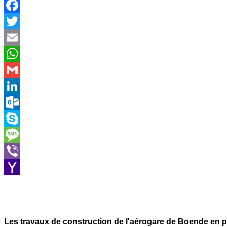
Facebook
Twitter
Email
WhatsApp
Gmail
LinkedIn
Outlook.com
Skype
Message
Viber
Yahoo
Mail
Les travaux de construction de l'aérogare de Boende en p