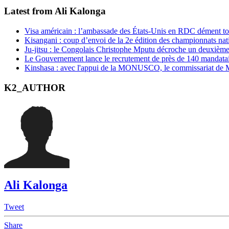
Latest from Ali Kalonga
Visa américain : l’ambassade des États-Unis en RDC dément t
Kisangani : coup d’envoi de la 2e édition des championnats na
Ju-jitsu : le Congolais Christophe Mputu décroche un deuxièm
Le Gouvernement lance le recrutement de près de 140 mandatair
Kinshasa : avec l'appui de la MONUSCO, le commissariat de Mo
K2_AUTHOR
Ali Kalonga
Tweet
Share