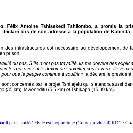
, Félix Antoine Tshisekedi Tshilombo, a promis la pr
'a déclaré lors de son adresse à la population de Kabinda, 
 des infrastructures est nécessaire au développement de la L
t en prison.
aillé ou pas. S’ils n’ont pas travaillé, ils me doivent des explica
vinciales qui avaient le devoir de surveiller ces travaux. Je veu
 pour que le peuple continue à souffrir
», a déclaré le président 
sa sont concernés par le projet Tshilejelu qui s’étendra aussi 
a (35 km), Mweneditu (5,5 km) et Tshikapa (15,39 km).
ardi par la société civile est inopportune (Gouv. provincial)
RDC : Co-f