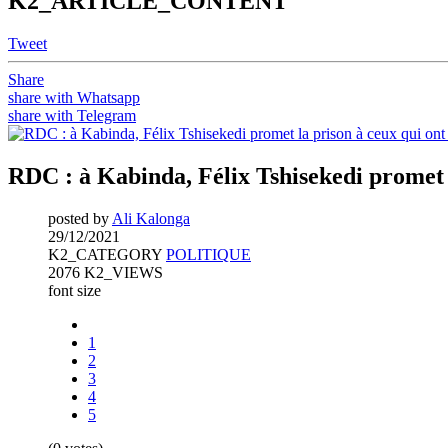
K2_ARTICLE_CONTENT
Tweet
Share
share with Whatsapp
share with Telegram
RDC : à Kabinda, Félix Tshisekedi promet l
posted by
Ali Kalonga
29/12/2021
K2_CATEGORY
POLITIQUE
2076 K2_VIEWS
font size
1
2
3
4
5