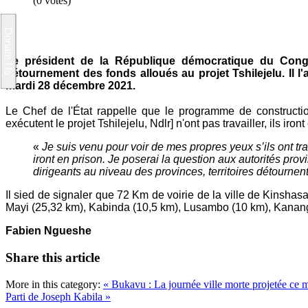
(0 votes)
Le président de la République démocratique du Congo
détournement des fonds alloués au projet Tshilejelu. Il l
mardi 28 décembre 2021
.
Le Chef de l'État rappelle que le programme de construction
exécutent le projet Tshilejelu, Ndlr] n'ont pas travailler, ils iron
«
Je suis venu pour voir de mes propres yeux s’ils ont trav
iront en prison. Je poserai la question aux autorités pro
dirigeants au niveau des provinces, territoires détournent
Il sied de signaler que 72 Km de voirie de la ville de Kinsha
Mayi (25,32 km), Kabinda (10,5 km), Lusambo (10 km), Kanang
Fabien Ngueshe
Share this article
More in this category:
« Bukavu : La journée ville morte projetée ce m
Parti de Joseph Kabila »