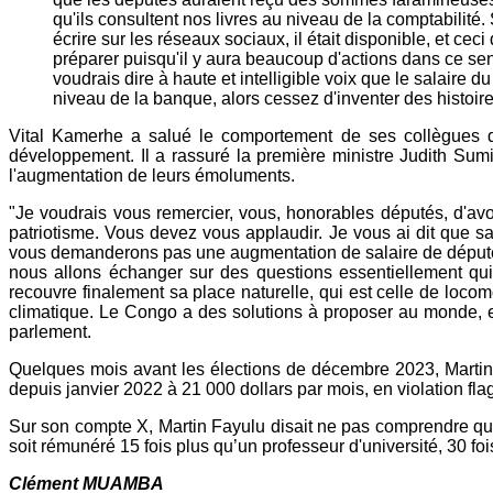
qu'ils consultent nos livres au niveau de la comptabilité
écrire sur les réseaux sociaux, il était disponible, et ce
préparer puisqu'il y aura beaucoup d'actions dans ce sens
voudrais dire à haute et intelligible voix que le salaire
niveau de la banque, alors cessez d'inventer des histoi
Vital Kamerhe a salué le comportement de ses collègues d
développement. Il a rassuré la première ministre Judith Sumi
l'augmentation de leurs émoluments.
"Je voudrais vous remercier, vous, honorables députés, d'avoir 
patriotisme. Vous devez vous applaudir. Je vous ai dit que s
vous demanderons pas une augmentation de salaire de député,
nous allons échanger sur des questions essentiellement qu
recouvre finalement sa place naturelle, qui est celle de lo
climatique. Le Congo a des solutions à proposer au monde, et
parlement.
Quelques mois avant les élections de décembre 2023, Martin 
depuis janvier 2022 à 21 000 dollars par mois, en violation flag
Sur son compte X, Martin Fayulu disait ne pas comprendre qu
soit rémunéré 15 fois plus qu’un professeur d'université, 30 fo
Clément MUAMBA