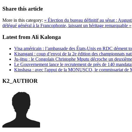
Share this article
More in this category:
« Élection du bureau définitif au sénat : Augus
délégué général à la Francophonie, laissant un héritage remarquable »
Latest from Ali Kalonga
Visa américain : l’ambassade des États-Unis en RDC dément t
Kisangani : coup d’envoi de la 2e édition des championnats na
Ju-jitsu : le Congolais Christophe Mputu décroche un deuxièm
Le Gouvernement lance le recrutement de près de 140 mandatair
Kinshasa : avec l'appui de la MONUSCO, le commissariat de Mo
K2_AUTHOR