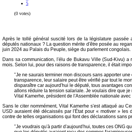
5
(0 votes)
Après le tollé général suscité lors de la législature passée
députés nationaux ? La question mérite d'être posée au regard
juin 2024 au Palais du Peuple, siège du parlement congolais.
Dans sa communication, l'élu de Bukavu Ville (Sud-Kivu) a r
mois. Selon lui, pour des raisons de transparence, il était imp
"Je ne saurais terminer mon discours sans apporter une c
transparence, leur salaire peut être vérifié par tout le
disparaître car aujourd'hui le député, tous avantages con
allons réduire la tension salariale. Je voulais dire que 
Vital Kamerhe, président de l'Assemblée nationale avec 
Sans le citer nommément, Vital Kamerhe s'est attaqué au Ce
USD auraient été décaissés par l'État pour « motiver » les d
contre de telles organisations qui font des déclarations sans p
"Je voudrais qu'à partir d'aujourd'hui, toutes ces ONG qui 
que les députés auraient reçu des sommes faramineuses, d