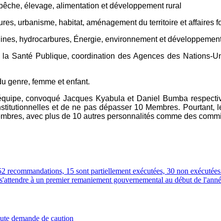
 pêche, élevage, alimentation et développement rural
es, urbanisme, habitat, aménagement du territoire et affaires f
Mines, hydrocarbures, Énergie, environnement et développemen
 la Santé Publique, coordination des Agences des Nations-Un
u genre, femme et enfant.
e équipe, convoqué Jacques Kyabula et Daniel Bumba respect
onstitutionnelles et de ne pas dépasser 10 Membres. Pourtant,
embres, avec plus de 10 autres personnalités comme des comm
recommandations, 15 sont partiellement exécutées, 30 non exécutées et
 s'attendre à un premier remaniement gouvernemental au début de l'anné
oute demande de caution