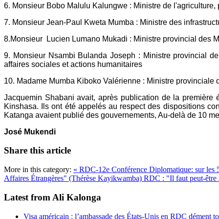
6. Monsieur Bobo Malulu Kalungwe : Ministre de l'agriculture,
7. Monsieur Jean-Paul Kweta Mumba : Ministre des infrastructur
8.Monsieur Lucien Lumano Mukadi : Ministre provincial des 
9. Monsieur Nsambi Bulanda Joseph : Ministre provincial de
affaires sociales et actions humanitaires
10. Madame Mumba Kiboko Valérienne : Ministre provinciale d
Jacquemin Shabani avait, après publication de la premièr
Kinshasa. Ils ont été appelés au respect des dispositions c
Katanga avaient publié des gouvernements, Au-delà de 10 m
José Mukendi
Share this article
More in this category:
« RDC-12e Conférence Diplomatique: sur les 52 
Affaires Étrangères" (Thérèse Kayikwamba)
RDC : "Il faut peut-être
Latest from Ali Kalonga
Visa américain : l’ambassade des États-Unis en RDC dément t