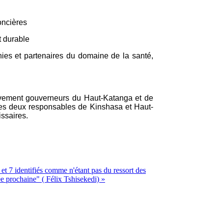
oncières
t durable
ies et partenaires du domaine de la santé,
ivement gouverneurs du Haut-Katanga et de
 les deux responsables de Kinshasa et Haut-
issaires.
 7 identifiés comme n'étant pas du ressort des
e prochaine" ( Félix Tshisekedi) »