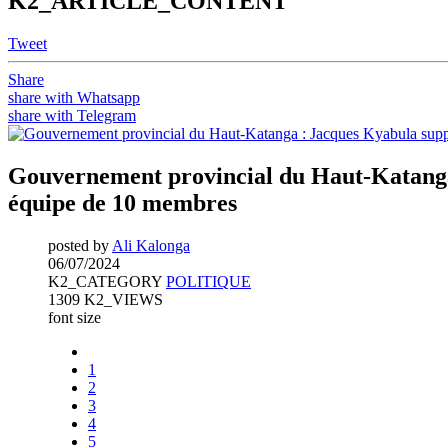
K2_ARTICLE_CONTENT
Tweet
Share
share with Whatsapp
share with Telegram
Gouvernement provincial du Haut-Katanga 
équipe de 10 membres
posted by
Ali Kalonga
06/07/2024
K2_CATEGORY
POLITIQUE
1309 K2_VIEWS
font size
1
2
3
4
5