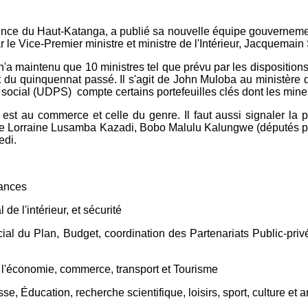
ince du Haut-Katanga, a publié sa nouvelle équipe gouvernement
r le Vice-Premier ministre et ministre de l'Intérieur, Jacquemain
n'a maintenu que 10 ministres tel que prévu par les dispositions 
 du quinquennat passé. Il s'agit de John Muloba au ministèr
 social (UDPS) compte certains portefeuilles clés dont les mines e
t au commerce et celle du genre. Il faut aussi signaler la p
t de Lorraine Lusamba Kazadi, Bobo Malulu Kalungwe (députés p
edi.
nances
e l'intérieur, et sécurité
al du Plan, Budget, coordination des Partenariats Public-priv
 l'économie, commerce, transport et Tourisme
se, Éducation, recherche scientifique, loisirs, sport, culture et