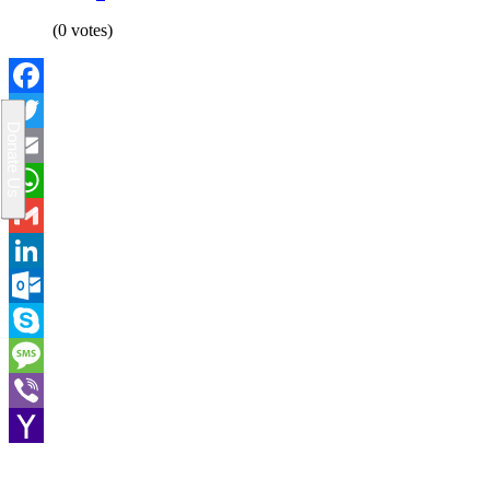
(0 votes)
Facebook
Twitter
Email
WhatsApp
Gmail
LinkedIn
Outlook.com
Skype
Message
Viber
Yahoo