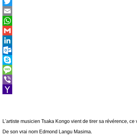
Facebook
Twitter
Email
WhatsApp
Gmail
LinkedIn
Outlook.com
Skype
Message
Viber
Yahoo
Mail
L'artiste musicien Tsaka Kongo vient de tirer sa révérence, 
De son vrai nom Edmond Langu Masima.