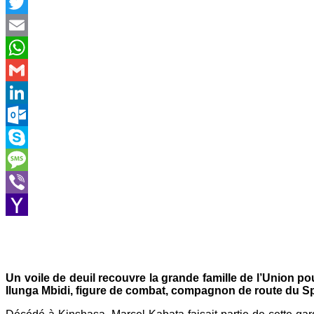
Facebook
Twitter
Email
WhatsApp
Gmail
LinkedIn
Outlook.com
Skype
Message
Viber
Yahoo
Mail
Un voile de deuil recouvre la grande famille de l’Union po
Ilunga Mbidi, figure de combat, compagnon de route du Sph