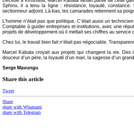
Décédé à Kinshasa, Marcel Kabata faisait partie de cette gar
Sphinx, il a tenu la ligne : résistance, loyauté, constance.
sectionneur adjoint. Là-bas, les camarades retiennent sa poign
L’homme n’était pas que politique. C’était aussi un technicie
Comptable à guider entreprises et institutions, avec une répu
projets de développement où il mettait ses chiffres au servic
Chez lui, le travail bien fait n’était pas négociable. Transparen
Marcel Kabata croyait aux projets qui changent la vie. Des idé
douceur d’un père, la loyauté d’un mari, la sagesse d’un grand-
Serge Mavungu
Share this article
Tweet
Share
share with Whatsapp
share with Telegram