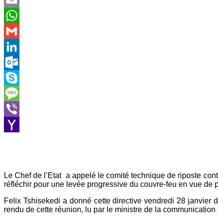
Email
WhatsApp
Gmail
LinkedIn
Outlook.com
Skype
Message
Viber
Yahoo
Mail
Le Chef de l’Etat a appelé le comité technique de riposte contr
réfléchir pour une levée progressive du couvre-feu en vue de 
Felix Tshisekedi a donné cette directive vendredi 28 janvier 
rendu de cette réunion, lu par le ministre de la communication 