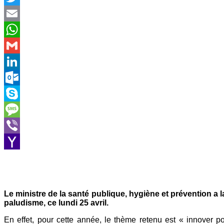
Twitter
Email
WhatsApp
Gmail
LinkedIn
Outlook.com
Skype
Message
Viber
Yahoo
Mail
Le ministre de la santé publique, hygiène et prévention a
paludisme, ce lundi 25 avril.
En effet, pour cette année, le thème retenu est « innover 