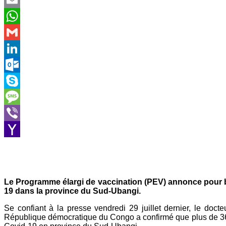
Email
WhatsApp
Gmail
LinkedIn
Outlook.com
Skype
Message
Viber
Yahoo
Mail
Le Programme élargi de vaccination (PEV) annonce pour b
19 dans la province du Sud-Ubangi.
Se confiant à la presse vendredi 29 juillet dernier, le doc
République démocratique du Congo a confirmé que plus de 360