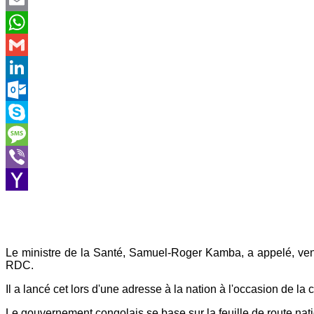
Email
WhatsApp
Gmail
LinkedIn
Outlook.com
Skype
Message
Viber
Yahoo
Mail
Le ministre de la Santé, Samuel-Roger Kamba, a appelé, vendr
RDC.
Il a lancé cet lors d'une adresse à la nation à l'occasion de la
Le gouvernement congolais se base sur la feuille de route nat