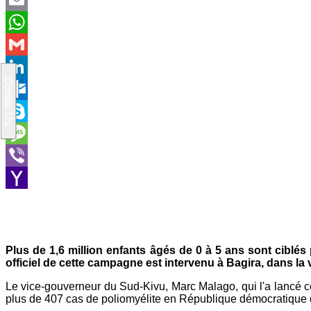
Email
WhatsApp
Gmail
LinkedIn
Outlook.com
Skype
Message
Viber
Yahoo
Mail
Plus de 1,6 million enfants âgés de 0 à 5 ans sont ciblé
officiel de cette campagne est intervenu à Bagira, dans la 
Le vice-gouverneur du Sud-Kivu, Marc Malago, qui l'a lancé ce
plus de 407 cas de poliomyélite en République démocratique d