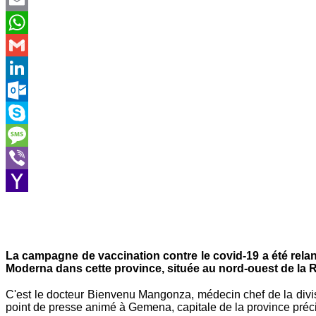
Email
WhatsApp
Gmail
LinkedIn
Outlook.com
Skype
Message
Viber
Yahoo
Mail
La campagne de vaccination contre le covid-19 a été rela
Moderna dans cette province, située au nord-ouest de la
C'est le docteur Bienvenu Mangonza, médecin chef de la divis
point de presse animé à Gemena, capitale de la province préc