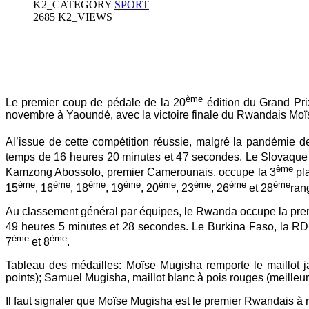
K2_CATEGORY
SPORT
2685 K2_VIEWS
ème
Le premier coup de pédale de la 20
édition du Grand Pri
novembre à Yaoundé, avec la victoire finale du Rwandais M
Al’issue de cette compétition réussie, malgré la pandémie 
temps de 16 heures 20 minutes et 47 secondes. Le Slovaque K
ème
Kamzong Abossolo, premier Camerounais, occupe la 3
pla
ème
ème
ème
ème
ème
ème
ème
ème
15
, 16
, 18
, 19
, 20
, 23
, 26
et 28
ran
Au classement général par équipes, le Rwanda occupe la prem
49 heures 5 minutes et 28 secondes. Le Burkina Faso, la RD 
ème
ème
7
et 8
.
Tableau des médailles: Moïse Mugisha remporte le maillot ja
points); Samuel Mugisha, maillot blanc à pois rouges (meilleu
Il faut signaler que Moïse Mugisha est le premier Rwandais à 