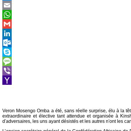
Twitter
Email
WhatsApp
Gmail
LinkedIn
Outlook.com
Skype
Message
Viber
Yahoo
Mail
Veron Mosengo Omba a été, sans réelle surprise, élu à la têt
extraordinaire et élective tant attendue et organisée à Kinsh
d'adversaires, les uns ayant désistés et les autres n'ont les ca