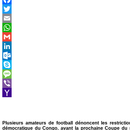
Facebook
Twitter
Email
WhatsApp
Gmail
LinkedIn
Outlook.com
Skype
Message
Viber
Yahoo
Mail
Plusieurs amateurs de football dénoncent les restrict
démocratique du Congo, avant la prochaine Coupe du m