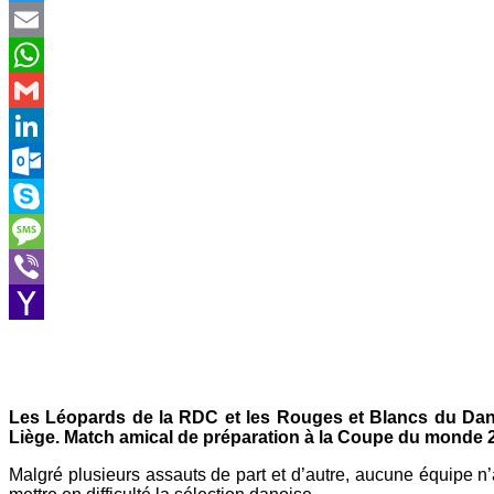
Twitter
Email
WhatsApp
Gmail
LinkedIn
Outlook.com
Skype
Message
Viber
Yahoo
Mail
Les Léopards de la RDC et les Rouges et Blancs du Dane
Liège. Match amical de préparation à la Coupe du monde 
Malgré plusieurs assauts de part et d’autre, aucune équipe n