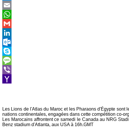
Twitter
Email
WhatsApp
Gmail
LinkedIn
Outlook.com
Skype
Message
Viber
Yahoo
Mail
Les Lions de l'Atlas du Maroc et les Pharaons d'Égypte sont les
nations continentales, engagées dans cette compétition co-or
Les Marocains affrontent ce samedi le Canada au NRG Stadi
Benz stadium d'Atlanta, aux USA à 16h.GMT