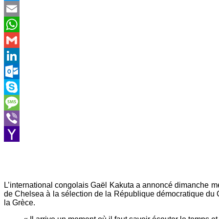
Twitter
Email
WhatsApp
Gmail
LinkedIn
Outlook.com
Skype
Message
Viber
Yahoo
Mail
L’international congolais Gaël Kakuta a annoncé dimanche mett
de Chelsea à la sélection de la République démocratique du Cong
la Grèce.