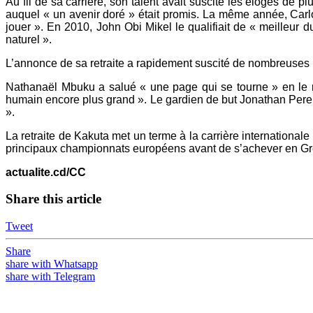
Au fil de sa carrière, son talent avait suscité les éloges de 
auquel « un avenir doré » était promis. La même année, Carlo A
jouer ». En 2010, John Obi Mikel le qualifiait de « meilleur 
naturel ».
L’annonce de sa retraite a rapidement suscité de nombreuses 
Nathanaël Mbuku a salué « une page qui se tourne » en le re
humain encore plus grand ». Le gardien de but Jonathan Perei
».
La retraite de Kakuta met un terme à la carrière international
principaux championnats européens avant de s’achever en Gr
actualite.cd/CC
Share this article
Tweet
Share
share with Whatsapp
share with Telegram