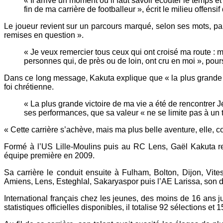
« Il arrive un moment où il faut savoir écouter le temps 
fin de ma carrière de footballeur », écrit le milieu offen
Le joueur revient sur un parcours marqué, selon ses mots, par
remises en question ».
« Je veux remercier tous ceux qui ont croisé ma route : m
personnes qui, de près ou de loin, ont cru en moi », poursu
Dans ce long message, Kakuta explique que « la plus grande vi
foi chrétienne.
« La plus grande victoire de ma vie a été de rencontrer Jé
ses performances, que sa valeur « ne se limite pas à un te
« Cette carrière s’achève, mais ma plus belle aventure, elle, con
Formé à l’US Lille-Moulins puis au RC Lens, Gaël Kakuta re
équipe première en 2009.
Sa carrière le conduit ensuite à Fulham, Bolton, Dijon, Vi
Amiens, Lens, Esteghlal, Sakaryaspor puis l’AE Larissa, son d
International français chez les jeunes, des moins de 16 ans
statistiques officielles disponibles, il totalise 92 sélections et