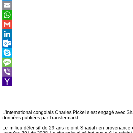
Twitter
Email
WhatsApp
Gmail
LinkedIn
Outlook.com
Skype
Message
Viber
Yahoo
Mail
L’international congolais Charles Pickel s’est engagé avec S
données publiées par Transfermarkt.
Le milieu défensif de 29 ans rejoint Sharjah en provenance d