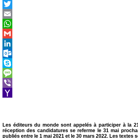
Facebook
Twitter
Email
WhatsApp
Gmail
LinkedIn
Outlook.com
Skype
Message
Viber
Yahoo
Mail
Les éditeurs du monde sont appelés à participer à la 2
réception des candidatures se referme le 31 mai procha
publiés entre le 1 mai 2021 et le 30 mars 2022. Les textes