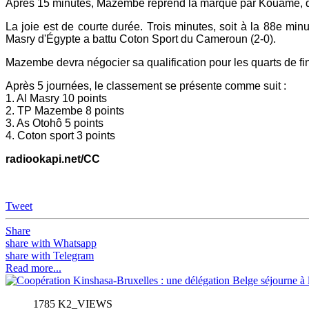
Après 15 minutes, Mazembe reprend la marque par Kouame, qui 
La joie est de courte durée. Trois minutes, soit à la 88e min
Masry d'Égypte a battu Coton Sport du Cameroun (2-0).
Mazembe devra négocier sa qualification pour les quarts de fi
Après 5 journées, le classement se présente comme suit :
1. Al Masry 10 points
2. TP Mazembe 8 points
3. As Otohô 5 points
4. Coton sport 3 points
radiookapi.net/CC
Tweet
Share
share with Whatsapp
share with Telegram
Read more...
1785 K2_VIEWS