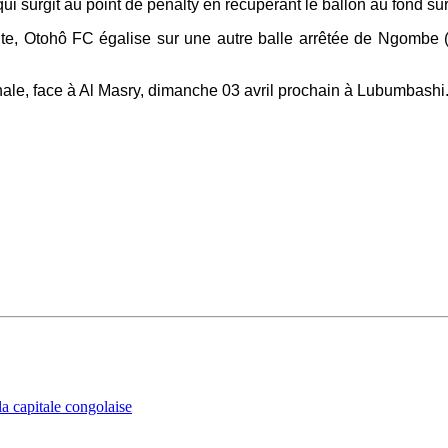
surgit au point de penalty en récupérant le ballon au fond sur
ute, Otohô FC égalise sur une autre balle arrêtée de Ngombe (2
nale, face à Al Masry, dimanche 03 avril prochain à Lubumbashi