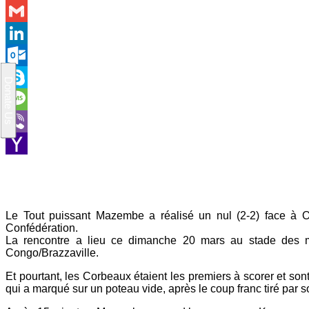
WhatsApp
Gmail
LinkedIn
Outlook.com
Skype
Message
Viber
Yahoo
Mail
Le Tout puissant Mazembe a réalisé un nul (2-2) face à 
Confédération.
La rencontre a lieu ce dimanche 20 mars au stade des m
Congo/Brazzaville.
Et pourtant, les Corbeaux étaient les premiers à scorer et son
qui a marqué sur un poteau vide, après le coup franc tiré par s