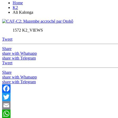
Home
K2
Ali Kalonga
1572 K2_VIEWS
Tweet
Share
share with Whatsapp
share with Telegram
Tweet
Share
share with Whatsapp
share with Telegram
Facebook
Twitter
Email