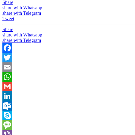
Share
share with Whatsapp
share with Telegram
Tweet
Share
share with Whatsapp
share with Telegram
Facebook
Twitter
Email
WhatsApp
Gmail
LinkedIn
Outlook.com
Skype
Message