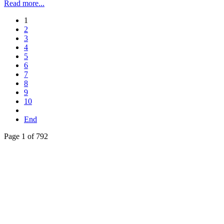
Read more...
1
2
3
4
5
6
7
8
9
10
End
Page 1 of 792