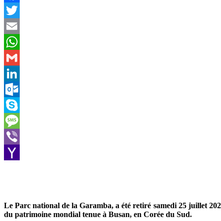
Facebook
Twitter
Email
WhatsApp
Gmail
LinkedIn
Outlook.com
Skype
Message
Viber
Yahoo
Mail
Le Parc national de la Garamba, a été retiré samedi 25 juillet 202
du patrimoine mondial tenue à Busan, en Corée du Sud.