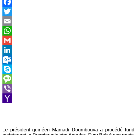
Facebook
Twitter
Email
WhatsApp
Gmail
LinkedIn
Outlook.com
Skype
Message
Viber
Yahoo
Mail
Le président guinéen Mamadi Doumbouya a procédé lundi 