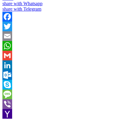
share with Whatsapp
share with Telegram
Facebook
Twitter
Email
WhatsApp
Gmail
LinkedIn
Outlook.com
Skype
Message
Viber
Yahoo
Mail