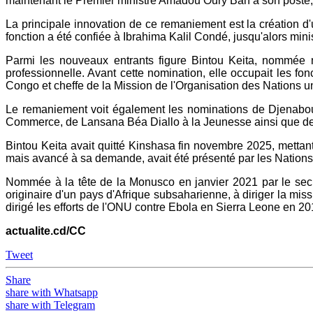
maintenant le Premier ministre Amadou Oury Bah à son poste, s
La principale innovation de ce remaniement est la création d
fonction a été confiée à Ibrahima Kalil Condé, jusqu'alors minist
Parmi les nouveaux entrants figure Bintou Keita, nommée mi
professionnelle. Avant cette nomination, elle occupait les f
Congo et cheffe de la Mission de l'Organisation des Nations u
Le remaniement voit également les nominations de Djenabou To
Commerce, de Lansana Béa Diallo à la Jeunesse ainsi que d
Bintou Keita avait quitté Kinshasa fin novembre 2025, mettan
mais avancé à sa demande, avait été présenté par les Nation
Nommée à la tête de la Monusco en janvier 2021 par le secr
originaire d'un pays d'Afrique subsaharienne, à diriger la mi
dirigé les efforts de l'ONU contre Ebola en Sierra Leone en 20
actualite.cd/CC
Tweet
Share
share with Whatsapp
share with Telegram