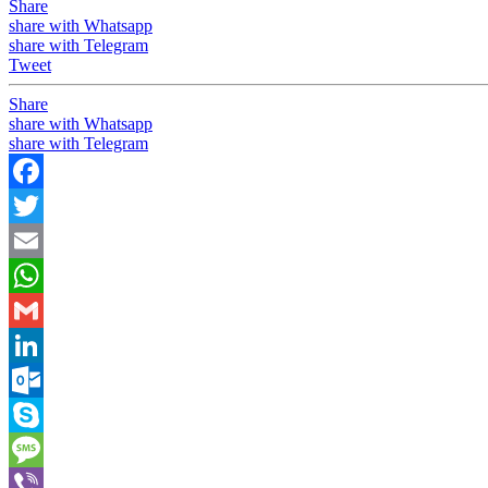
Share
share with Whatsapp
share with Telegram
Tweet
Share
share with Whatsapp
share with Telegram
Facebook
Twitter
Email
WhatsApp
Gmail
LinkedIn
Outlook.com
Skype
Message