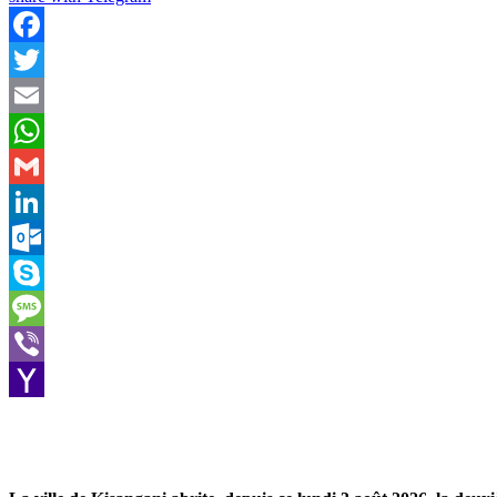
Facebook
Twitter
Email
WhatsApp
Gmail
LinkedIn
Outlook.com
Skype
Message
Viber
Yahoo
Mail