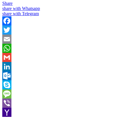
Share
share with Whatsapp
share with Telegram
Facebook
Twitter
Email
WhatsApp
Gmail
LinkedIn
Outlook.com
Skype
Message
Viber
Yahoo