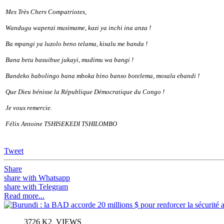
Mes Très Chers Compatriotes,
Wandugu wapenzi musimame, kazi ya inchi ina anza !
Ba mpangi ya luzolo beno telama, kisalu me banda !
Bana betu basuibue jukayi, mudimu wa bangi !
Bandeko babolingo bana mboka bino banso botelema, mosala ebandi !
Que Dieu bénisse la République Démocratique du Congo !
Je vous remercie.
Félix Antoine TSHISEKEDI TSHILOMBO
Tweet
Share
share with Whatsapp
share with Telegram
Read more...
3726 K2_VIEWS