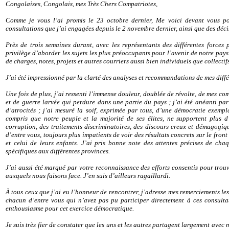
Congolaises, Congolais, mes Très Chers Compatriotes,
Comme je vous l’ai promis le 23 octobre dernier, Me voici devant vous p
consultations que j’ai engagées depuis le 2 novembre dernier, ainsi que des déc
Près de trois semaines durant, avec les représentants des différentes forces p
privilège d’aborder les sujets les plus préoccupants pour l’avenir de notre pay
de charges, notes, projets et autres courriers aussi bien individuels que collectif
J’ai été impressionné par la clarté des analyses et recommandations de mes diffé
Une fois de plus, j’ai ressenti l’immense douleur, doublée de révolte, de mes com
et de guerre larvée qui perdure dans une partie du pays ; j’ai été anéanti pa
d’atrocités ; j’ai mesuré la soif, exprimée par tous, d’une démocratie exempla
compris que notre peuple et la majorité de ses élites, ne supportent plus d
corruption, des traitements discriminatoires, des discours creux et démagogiqu
d’entre vous, toujours plus impatients de voir des résultats concrets sur le fr
et celui de leurs enfants. J’ai pris bonne note des attentes précises de chaq
spécifiques aux différentes provinces.
J’ai aussi été marqué par votre reconnaissance des efforts consentis pour trou
auxquels nous faisons face. J’en suis d’ailleurs ragaillardi.
À tous ceux que j’ai eu l’honneur de rencontrer, j’adresse mes remerciements le
chacun d’entre vous qui n’avez pas pu participer directement à ces consulta
enthousiasme pour cet exercice démocratique.
Je suis très fier de constater que les uns et les autres partagent largement avec