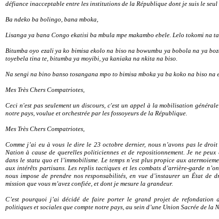
défiance inacceptable entre les institutions de la République dont je suis le seu
Ba ndeko ba bolingo, bana mboka,
Lisanga ya bana Congo ekatisi ba mbula mpe makambo ebele. Lelo tokomi na t
Bitumba oyo ezali ya ko bimisa ekolo na biso na bowumbu ya bobola na ya boz
toyebela tina te, bitumba ya moyibi, ya kaniaka na nkita na biso.
Na sengi na bino banso tosangana mpo to bimisa mboka ya ba koko na biso na
Mes Très Chers Compatriotes,
Ceci n'est pas seulement un discours, c'est un appel à la mobilisation générale
notre pays, voulue et orchestrée par les fossoyeurs de la République.
Mes Très Chers Compatriotes,
Comme j’ai eu à vous le dire le 23 octobre dernier, nous n’avons pas le droit
Nation à cause de querelles politiciennes et de repositionnement. Je ne peu
dans le statu quo et l’immobilisme. Le temps n’est plus propice aux atermoiemen
aux intérêts partisans. Les replis tactiques et les combats d’arrière-garde n’
nous impose de prendre nos responsabilités, en vue d’instaurer un État de d
mission que vous m’avez confiée, et dont je mesure la grandeur.
C’est pourquoi j’ai décidé de faire porter le grand projet de refondation 
politiques et sociales que compte notre pays, au sein d’une Union Sacrée de la 