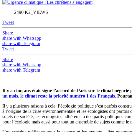
2490 K2_VIEWS
Tweet
Share
share with Whatsapp
share with Telegram
Tweet
Share
share with Whatsapp
share with Telegram
Il y a cinq ans était signé l’accord de Paris sur le climat négoc
un mois, le climat reste la priorité numéro 1 des Français
. Pourta
I
l y a plusieurs raisons à cela: l’écologie politique s’est parfois const
à l’origine de la crise environnementale et les écologistes ont parfoi
sujets de société, les écologistes adhérents à des partis politiques
pour l’écologie mais aussi pour tout un ensemble de sujets comme le 
Une certaine méfiance pour la science et les experts – liée notammen