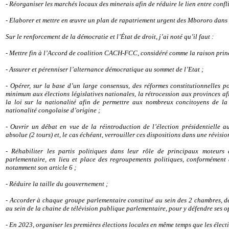
- Réorganiser les marchés locaux des minerais afin de réduire le lien entre confl
- Elaborer et mettre en œuvre un plan de rapatriement urgent des Mbororo dans 
Sur le renforcement de la démocratie et l’État de droit, j’ai noté qu’il faut :
- Mettre fin à l’Accord de coalition CACH-FCC, considéré comme la raison princ
- Assurer et pérenniser l’alternance démocratique au sommet de l’Etat ;
- Opérer, sur la base d’un large consensus, des réformes constitutionnelles p
minimum aux élections législatives nationales, la rétrocession aux provinces afi
la loi sur la nationalité afin de permettre aux nombreux concitoyens de la 
nationalité congolaise d’origine ;
- Ouvrir un débat en vue de la réintroduction de l’élection présidentielle au
absolue (2 tours) et, le cas échéant, verrouiller ces dispositions dans une révisio
- Réhabiliter les partis politiques dans leur rôle de principaux moteurs
parlementaire, en lieu et place des regroupements politiques, conformément à 
notamment son article 6 ;
- Réduire la taille du gouvernement ;
- Accorder à chaque groupe parlementaire constitué au sein des 2 chambres, de
au sein de la chaine de télévision publique parlementaire, pour y défendre ses op
- En 2023, organiser les premières élections locales en même temps que les élect