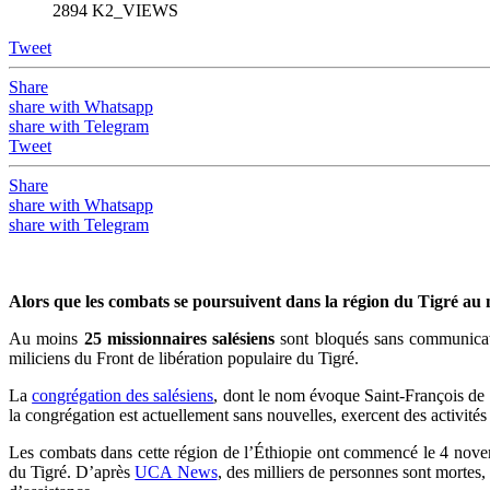
2894 K2_VIEWS
Tweet
Share
share with Whatsapp
share with Telegram
Tweet
Share
share with Whatsapp
share with Telegram
Alors que les combats se poursuivent dans la région du Tigré au no
A
u moins
25 missionnaires salésiens
sont bloqués sans communicat
miliciens du Front de libération populaire du Tigré.
La
congrégation des salésiens
, dont le nom évoque Saint-François de S
la congrégation est actuellement sans nouvelles, exercent des activité
Les combats dans cette région de l’Éthiopie ont commencé le 4 novemb
du Tigré. D’après
UCA News
, des milliers de personnes sont mortes,