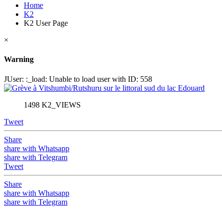
Home
K2
K2 User Page
×
Warning
JUser: :_load: Unable to load user with ID: 558
1498 K2_VIEWS
Tweet
Share
share with Whatsapp
share with Telegram
Tweet
Share
share with Whatsapp
share with Telegram