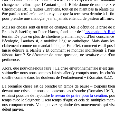
changement climatique. D’autant que la Bible donne de nombreux ex
Chroniques 18). D’autres Chrétiens, tout en ne niant pas la réalité d
être parfois renforcée par la croyance que la terre sera détruite à la fi
pour prendre une analogie, je n’ai jamais entendu de pasteur affirmer
Mais les choses sont en train de changer. Dès le début de la prise de 
Francis Schaeffer, ou Peter Harris, fondateur de l’
association A Ro
terrain. De plus en plus de chrétiens prennent aujourd’hui conscienc
l’écologie, Laudato si, a mobilisé l’église catholique. Mais dans le
clairement comme un mandat biblique. En effet, comment est-il poss
laisse détruire la planète ? Et comment se montrer indifférents à l’
faisons face ? Se détourner de cette question, ne serait-ce que d’u
pertinence.
Alors, que pouvons-nous faire ? La crise environnementale n’est que 
spirituelle: nous nous sommes laissés aller (y compris nous, les chréti
souffre comme dans les douleurs de l’enfantement » (Romains 8:22).
La première chose est de prendre un temps de pause – toujours bienv
devant une crise que nous ne pouvons pas résoudre (Romains 10:13, 2
est ainsi possible de rejoindre
le réseau de prière pour la création
, pou
temps avec le Seigneur, il sera temps d’agir, et cela de multiples ma
nos comportements. Vous pouvez rejoindre des mouvements qui vis
début janvier.