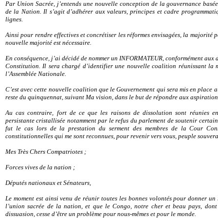
Par Union Sacrée, j’entends une nouvelle conception de la gouvernance basée s
de la Nation. Il s’agit d’adhérer aux valeurs, principes et cadre programmatiq
lignes.
Ainsi pour rendre effectives et concrétiser les réformes envisagées, la majorité p
nouvelle majorité est nécessaire.
En conséquence, j’ai décidé de nommer un INFORMATEUR, conformément aux dispo
Constitution. Il sera chargé d’identifier une nouvelle coalition réunissant l
l’Assemblée Nationale.
C’est avec cette nouvelle coalition que le Gouvernement qui sera mis en place a
reste du quinquennat, suivant Ma vision, dans le but de répondre aux aspiratio
Au cas contraire, fort de ce que les raisons de dissolution sont réunies en
persistante cristallisée notamment par le refus du parlement de soutenir certa
fut le cas lors de la prestation du serment des membres de la Cour Consti
constitutionnelles qui me sont reconnues, pour revenir vers vous, peuple souver
Mes Très Chers Compatriotes ;
Forces vives de la nation ;
Députés nationaux et Sénateurs,
Le moment est ainsi venu de réunir toutes les bonnes volontés pour donner un 
l’union sacrée de la nation, et que le Congo, notre cher et beau pays, dont 
dissuasion, cesse d’être un problème pour nous-mêmes et pour le monde.