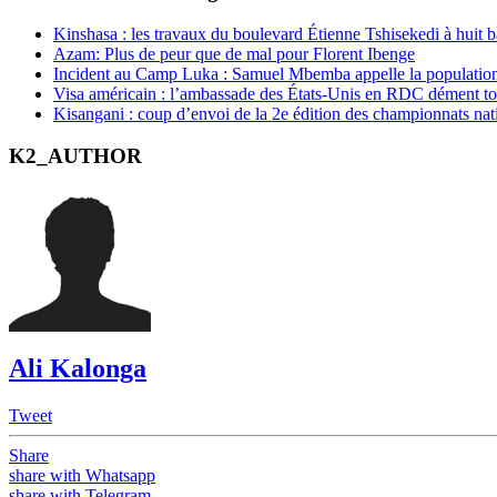
Kinshasa : les travaux du boulevard Étienne Tshisekedi à huit b
Azam: Plus de peur que de mal pour Florent Ibenge
Incident au Camp Luka : Samuel Mbemba appelle la population a
Visa américain : l’ambassade des États-Unis en RDC dément t
Kisangani : coup d’envoi de la 2e édition des championnats na
K2_AUTHOR
Ali Kalonga
Tweet
Share
share with Whatsapp
share with Telegram