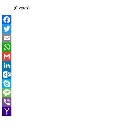
(0 votes)
Facebook
Twitter
Email
WhatsApp
Gmail
LinkedIn
Outlook.com
Skype
Message
Viber
Yahoo