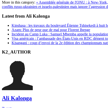
More in this category:
« Assemblée générale de l'ONU : à New-York, F
conflits russo-ukrainien et israelo-palestinien mais ignore l’agressio
Latest from Ali Kalonga
Kinshasa : les travaux du boulevard Étienne Tshisekedi à huit b
Azam: Plus de peur que de mal pour Florent Ibenge
Incident au Camp Luka : Samuel Mbemba appelle la population a
Visa américain : l’ambassade des États-Unis en RDC dément t
Kisangani : coup d’envoi de la 2e édition des championnats na
K2_AUTHOR
Ali Kalonga