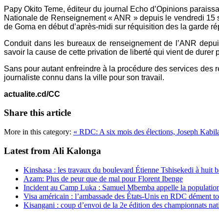
Papy Okito Teme, éditeur du journal Echo d’Opinions paraissan
Nationale de Renseignement « ANR » depuis le vendredi 15 sept
de Goma en début d’après-midi sur réquisition des la garde répu
Conduit dans les bureaux de renseignement de l’ANR depuis l
savoir la cause de cette privation de liberté qui vient de dure
Sans pour autant enfreindre à la procédure des services des r
journaliste connu dans la ville pour son travail.
actualite.cd/CC
Share this article
More in this category:
« RDC: A six mois des élections, Joseph Kabila
Latest from Ali Kalonga
Kinshasa : les travaux du boulevard Étienne Tshisekedi à huit b
Azam: Plus de peur que de mal pour Florent Ibenge
Incident au Camp Luka : Samuel Mbemba appelle la population a
Visa américain : l’ambassade des États-Unis en RDC dément t
Kisangani : coup d’envoi de la 2e édition des championnats na