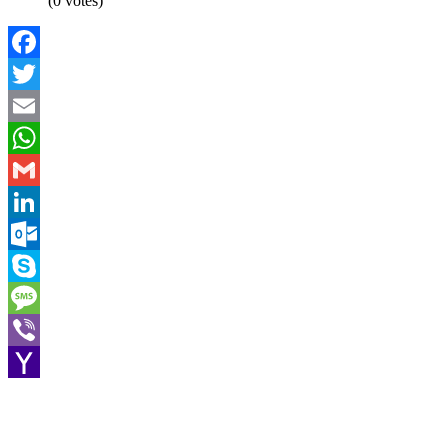
(0 votes)
Facebook
Twitter
Email
WhatsApp
Gmail
LinkedIn
Outlook.com
Skype
Message
Viber
Yahoo
Mail