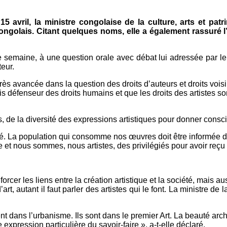
 15 avril, la ministre congolaise de la culture, arts et p
ongolais. Citant quelques noms, elle a également rassuré
 semaine, à une question orale avec débat lui adressée par le
teur.
 très avancée dans la question des droits d’auteurs et droits vois
uis défenseur des droits humains et que les droits des artistes so
, de la diversité des expressions artistiques pour donner con
été. La population qui consomme nos œuvres doit être informée de 
e et nous sommes, nous artistes, des privilégiés pour avoir reçu c
forcer les liens entre la création artistique et la société, mais
t, autant il faut parler des artistes qui le font. La ministre de la
llent dans l’urbanisme. Ils sont dans le premier Art. La beauté ar
e expression particulière du savoir-faire », a-t-elle déclaré.