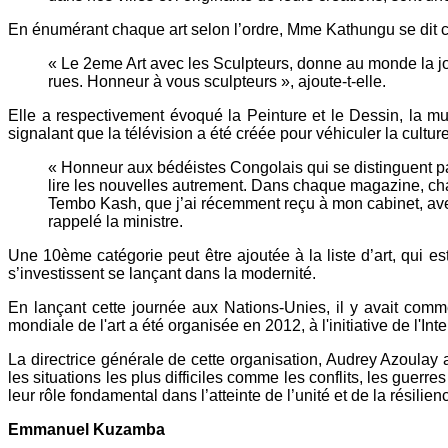
En énumérant chaque art selon l’ordre, Mme Kathungu se dit con
« Le 2eme Art avec les Sculpteurs, donne au monde la j
rues. Honneur à vous sculpteurs », ajoute-t-elle.
Elle a respectivement évoqué la Peinture et le Dessin, la musi
signalant que la télévision a été créée pour véhiculer la culture
« Honneur aux bédéistes Congolais qui se distinguent par
lire les nouvelles autrement. Dans chaque magazine, chaqu
Tembo Kash, que j’ai récemment reçu à mon cabinet, avec
rappelé la ministre.
Une 10ème catégorie peut être ajoutée à la liste d’art, qui es
s’investissent se lançant dans la modernité.
En lançant cette journée aux Nations-Unies, il y avait comm
mondiale de l'art a été organisée en 2012, à l'initiative de l'In
La directrice générale de cette organisation, Audrey Azoulay 
les situations les plus difficiles comme les conflits, les guerr
leur rôle fondamental dans l’atteinte de l’unité et de la résilien
Emmanuel Kuzamba