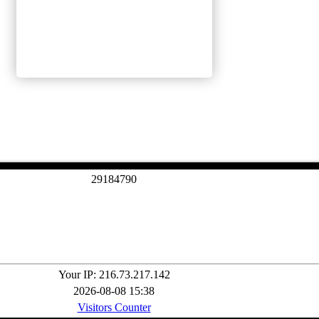
2
9
1
8
4
7
9
0
Your IP: 216.73.217.142
2026-08-08 15:38
Visitors Counter