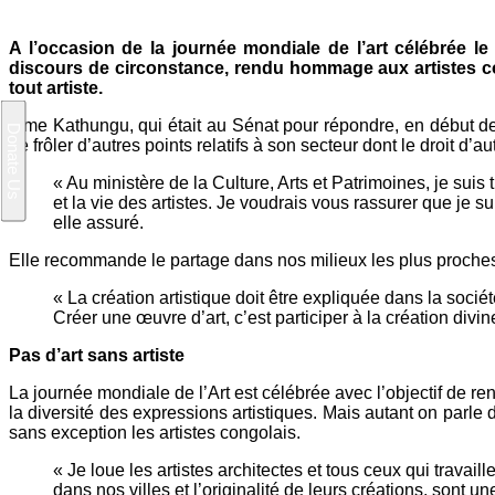
A l’occasion de la journée mondiale de l’art célébrée le
discours de circonstance, rendu hommage aux artistes c
tout artiste.
Mme Kathungu, qui était au Sénat pour répondre, en début de
de frôler d’autres points relatifs à son secteur dont le droit d’au
« Au ministère de la Culture, Arts et Patrimoines, je suis
et la vie des artistes. Je voudrais vous rassurer que je s
elle assuré.
Elle recommande le partage dans nos milieux les plus proches
« La création artistique doit être expliquée dans la soci
Créer une œuvre d’art, c’est participer à la création divin
Pas d’art sans artiste
La journée mondiale de l’Art est célébrée avec l’objectif de ren
la diversité des expressions artistiques. Mais autant on parle d’ar
sans exception les artistes congolais.
« Je loue les artistes architectes et tous ceux qui travai
dans nos villes et l’originalité de leurs créations, sont un