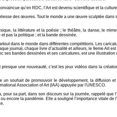
vaincue qu’en RDC, l’Art est devenu scientifique et la culture e
oliesse des œuvres. Tout le monde a une œuvre sculptée dans 
que, la littérature et la poésie ; le théâtre, la danse, le mime
 et pas la politique ; et la bande dessinée.
tout dans le monde dans différentes compétitions. Les caricatur
e journal, chaque livre d’actualité et ailleurs, le 9eme Art est
 ses bandes dessinées et ses caricatures, est une illustration 
t presque une nouveauté, c’est les jeux vidéos dans la création
e un souhait de promouvoir le développement, la diffusion et 
ternational Asso­ciation of Art (IAA) appuyée par l'UNES­CO.
a, pour sa part, dans son discours sur la journée, rappelé que l
es ou encore la pandémie. Elle a souligné l’importance vitale de l
ce.