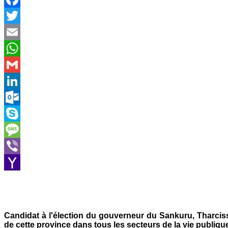
Facebook
Twitter
Email
WhatsApp
Gmail
LinkedIn
Outlook.com
Skype
Message
Viber
Yahoo
Mail
Candidat à l'élection du gouverneur du Sankuru, Tharci
de cette province dans tous les secteurs de la vie publiqu