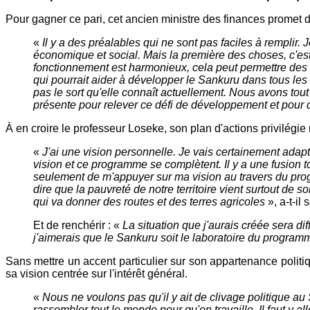
Pour gagner ce pari, cet ancien ministre des finances promet de 
«
Il y a des préalables qui ne sont pas faciles à remplir
économique et social. Mais la première des choses, c'est 
fonctionnement est harmonieux, cela peut permettre des g
qui pourrait aider à développer le Sankuru dans tous les
pas le sort qu'elle connaît actuellement. Nous avons tout
présente pour relever ce défi de développement et pour
À en croire le professeur Loseke, son plan d'actions privilég
«
J'ai une vision personnelle. Je vais certainement ada
vision et ce programme se complètent. Il y a une fusion 
seulement de m'appuyer sur ma vision au travers du prog
dire que la pauvreté de notre territoire vient surtout de
qui va donner des routes et des terres agricoles
», a-t-il
Et de renchérir : «
La situation que j'aurais créée sera di
j'aimerais que le Sankuru soit le laboratoire du programm
Sans mettre un accent particulier sur son appartenance politique
sa vision centrée sur l'intérêt général.
«
Nous ne voulons pas qu'il y ait de clivage politique au
rassembler tout le monde pour qu'on travaille. Il faut y 