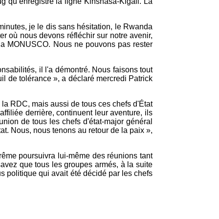
g qu’enregistre la ligne Kinshasa-Kigali. La
nutes, je le dis sans hésitation, le Rwanda
où nous devons réfléchir sur notre avenir,
s de la MONUSCO. Nous ne pouvons pas rester
abilités, il l'a démontré. Nous faisons tout
euil de tolérance », a déclaré mercredi Patrick
 la RDC, mais aussi de tous ces chefs d'État
iliée derrière, continuent leur aventure, ils
éunion de tous les chefs d'état-major général
at. Nous, nous tenons au retour de la paix »,
rême poursuivra lui-même des réunions tant
savez que tous les groupes armés, à la suite
politique qui avait été décidé par les chefs