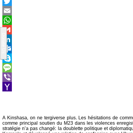
Facebook
Twitter
Email
WhatsApp
Gmail
LinkedIn
Outlook.com
Skype
Message
Viber
Yahoo
Mail
A Kinshasa, on ne tergiverse plus. Les hésitations de commu
comme principal soutien du M23 dans les violences enregistr
stratégie n’a pas changé: la doublette politique et diplomatiqu