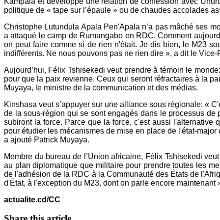
Kampala et développé une relation de confession avec Uhuru Ke
politique de « tape sur l’épaule » ou de chaudes accolades as
Christophe Lutundula Apala Pen'Apala n’a pas mâché ses mots 
a attaqué le camp de Rumangabo en RDC. Comment aujourd'hui,
on peut faire comme si de rien n'était. Je dis bien, le M23
indifférents. Ne nous pouvons pas ne rien dire », a dit le Vice-
Aujourd’hui, Félix Tshisekedi veut prendre à témoin le monde:
pour que la paix revienne. Ceux qui seront réfractaires à la pai
Muyaya, le ministre de la communication et des médias.
Kinshasa veut s’appuyer sur une alliance sous régionale: « C'
de la sous-région qui se sont engagés dans le processus de pai
subiront la force. Parce que la force, c'est aussi l'alternativ
pour étudier les mécanismes de mise en place de l'état-major c
a ajouté Patrick Muyaya.
Membre du bureau de l’Union africaine, Félix Tshisekedi veu
au plan diplomatique que militaire pour prendre toutes les me
de l'adhésion de la RDC à la Communauté des États de l'Afriqu
d'État, à l'exception du M23, dont on parle encore maintenant 
actualite.cd/CC
Share this article