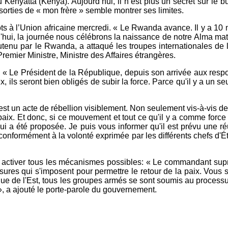
nyatta (Kenya). Aujourd’hui, il n’est plus un secret sur le bu
sorties de « mon frère » semble montrer ses limites.
à l’Union africaine mercredi. « Le Rwanda avance. Il y a 10 mi
 la journée nous célébrons la naissance de notre Alma mater 
 soutenu par le Rwanda, a attaqué les troupes internationale
Premier Ministre, Ministre des Affaires étrangères.
 « Le Président de la République, depuis son arrivée aux respons
x, ils seront bien obligés de subir la force. Parce qu'il y a un s
est un acte de rébellion visiblement. Non seulement vis-à-vis de
x. Et donc, si ce mouvement et tout ce qu'il y a comme force aff
e qui a été proposée. Je puis vous informer qu'il est prévu une r
onformément à la volonté exprimée par les différents chefs d'Ét
t activer tous les mécanismes possibles: « Le commandant sup
sures qui s'imposent pour permettre le retour de la paix. Vous 
e de l'Est, tous les groupes armés se sont soumis au processus 
», a ajouté le porte-parole du gouvernement.