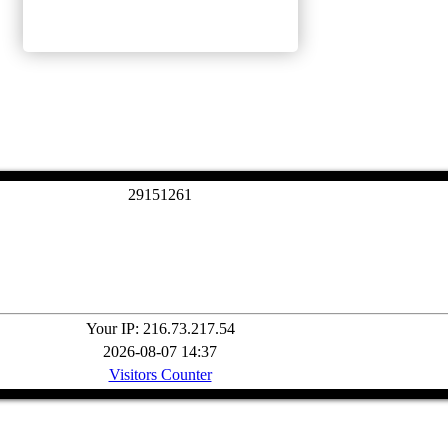
2
9
1
5
1
2
6
1
Your IP: 216.73.217.54
2026-08-07 14:37
Visitors Counter