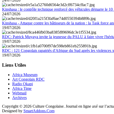
24/07/2026
Kinshasa : le contrôle technique renforcé des véhicules démarre le 10
24/07/2026
Kinshasa - Attaque contre les bâtisseurs de la nation : la Task force 
19/07/2026
RDC: Patrick Muyaya invite la jeunesse du PALU à faire vivre l'hér
19/07/2026
RDC : 121 Congolais rapatriés d'Afrique du Sud après les violences
19/07/2026
Liens Utiles
Africa Museum
Art Congolais RDC
Radio Okapi
Africa Time
Webmail
Archives
Copyright © 2026 Culture Congolaise. Journal en ligne axé sur l’act
Designed by
SmartAddons.Com