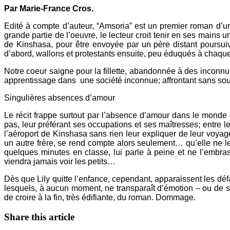
Par Marie-France Cros.
Edité à compte d’auteur, “Amsoria” est un premier roman d’un
grande partie de l’oeuvre, le lecteur croit tenir en ses mains u
de Kinshasa, pour être envoyée par un père distant poursuiv
d’abord, wallons et protestants ensuite, peu éduqués à chaque
Notre coeur saigne pour la fillette, abandonnée à des inconnu
apprentissage dans une société inconnue; affrontant sans so
Singulières absences d’amour
Le récit frappe surtout par l’absence d’amour dans le monde 
pas, leur préférant ses occupations et ses maîtresses; entre l
l’aéroport de Kinshasa sans rien leur expliquer de leur voyag
un autre frère, se rend compte alors seulement… qu’elle ne l
quelques minutes en classe, lui parle à peine et ne l’embrass
viendra jamais voir les petits…
Dès que Lily quitte l’enfance, cependant, apparaissent les défa
lesquels, à aucun moment, ne transparaît d’émotion – ou de s
de croire à la fin, très édifiante, du roman. Dommage.
Share this article