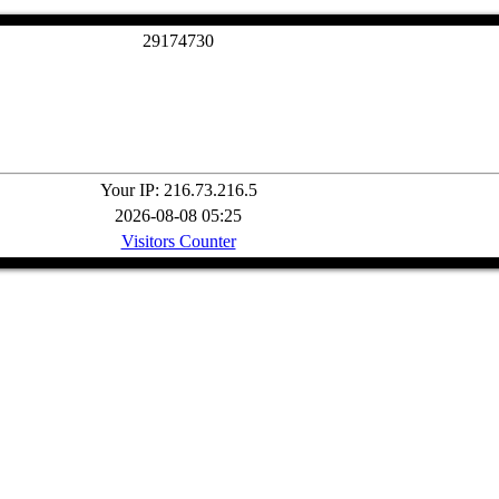
2
9
1
7
4
7
3
0
Your IP: 216.73.216.5
2026-08-08 05:25
Visitors Counter