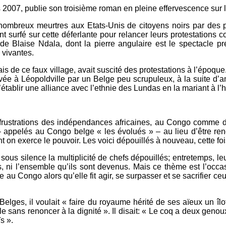
 2007, publie son troisième roman en pleine effervescence sur l
nombreux meurtres aux Etats-Unis de citoyens noirs par des p
t surfé sur cette déferlante pour relancer leurs protestations c
de Blaise Ndala, dont la pierre angulaire est le spectacle pr
 vivantes.
is de ce faux village, avait suscité des protestations à l’époqu
ée à Léopoldville par un Belge peu scrupuleux, à la suite d’am
établir une alliance avec l’ethnie des Lundas en la mariant à l’h
 frustrations des indépendances africaines, au Congo comme da
appelés au Congo belge « les évolués » – au lieu d’être rend
t on exerce le pouvoir. Les voici dépouillés à nouveau, cette foi
ous silence la multiplicité de chefs dépouillés; entretemps, l
, ni l’ensemble qu’ils sont devenus. Mais ce thème est l’occas
u Congo alors qu’elle fit agir, se surpasser et se sacrifier ceu
Belges, il voulait « faire du royaume hérité de ses aïeux un îlo
e sans renoncer à la dignité ». Il disait: « Le coq a deux genou
s ».