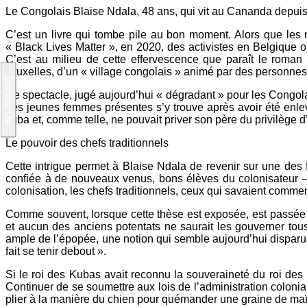
Le Congolais Blaise Ndala, 48 ans, qui vit au Cananda depuis
C’est un livre qui tombe pile au bon moment. Alors que les 
« Black Lives Matter », en 2020, des activistes en Belgique on
C’est au milieu de cette effervescence que paraît le roman 
Bruxelles, d’un « village congolais » animé par des personnes
Ce spectacle, jugé aujourd’hui « dégradant » pour les Congola
des jeunes femmes présentes s’y trouve après avoir été enlev
kuba et, comme telle, ne pouvait priver son père du privilège d’
Le pouvoir des chefs traditionnels
Cette intrigue permet à Blaise Ndala de revenir sur une des
confiée à de nouveaux venus, bons élèves du colonisateur – 
colonisation, les chefs traditionnels, ceux qui savaient commen
Comme souvent, lorsque cette thèse est exposée, est passée s
et aucun des anciens potentats ne saurait les gouverner tous
ample de l’épopée, une notion qui semble aujourd’hui disparue a
fait se tenir debout ».
Si le roi des Kubas avait reconnu la souveraineté du roi des 
Continuer de se soumettre aux lois de l’administration colonial
plier à la manière du chien pour quémander une graine de maï