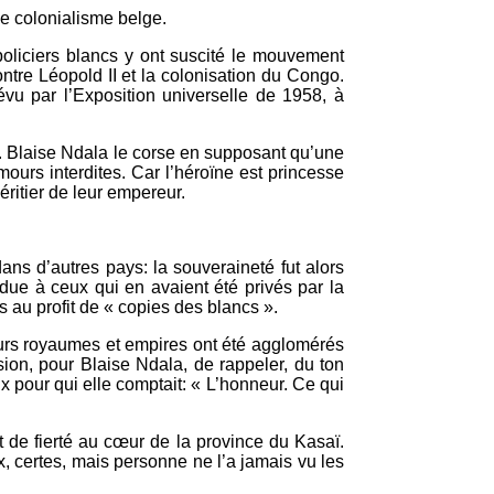
e colonialisme belge.
oliciers blancs y ont suscité le mouvement
ontre Léopold II et la colonisation du Congo.
évu par l’Exposition universelle de 1958, à
e. Blaise Ndala le corse en supposant qu’une
ours interdites. Car l’héroïne est princesse
éritier de leur empereur.
ns d’autres pays: la souveraineté fut alors
ue à ceux qui en avaient été privés par la
s au profit de « copies des blancs ».
eurs royaumes et empires ont été agglomérés
ion, pour Blaise Ndala, de rappeler, du ton
x pour qui elle comptait: « L’honneur. Ce qui
t de fierté au cœur de la province du Kasaï.
x, certes, mais personne ne l’a jamais vu les