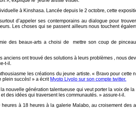
ort », explique le jeune artiste visuel.
ndividuelle à Kinshasa. Lancée depuis le 2 octobre, cette exposit
 surtout d’appeler ses contemporains au dialogue pour trouv
illeurs. Les choses qui se passent ailleurs nous touchent éga
adémie des beaux-arts a choisi de mettre son coup de pinceau
es anciens ont trouvé des solutions à leurs problèmes , nous dev
e-t-il.
ousiasme les créations du jeune artiste. « Bravo pour cette no
 plein succès! » a écrit
Myoto Liyolo sur son compte twitter.
a nouvelle génération talentueuse qui veut porter la voix de la 
 et des idées qui traversent les communautés. » assure-t-il.
 heures à 18 heures à la galerie Malabo, au croisement des a