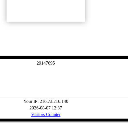
2
9
1
4
7
6
9
5
Your IP: 216.73.216.140
2026-08-07 12:37
Visitors Counter