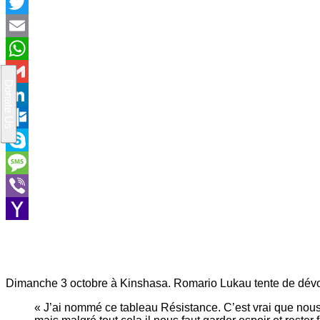
Facebook
Twitter
Email
WhatsApp
Gmail
LinkedIn
Outlook.com
Skype
Message
Viber
Yahoo
Mail
Dimanche 3 octobre à Kinshasa. Romario Lukau tente de dévoil
« J’ai nommé ce tableau Résistance. C’est vrai que nous