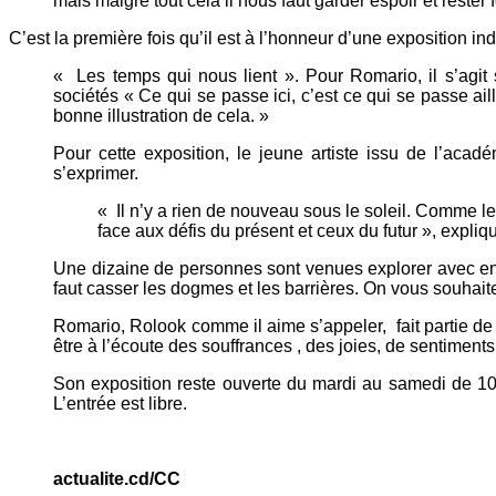
mais malgré tout cela il nous faut garder espoir et rester f
C’est la première fois qu’il est à l’honneur d’une exposition i
« Les temps qui nous lient ». Pour Romario, il s’agit
sociétés « Ce qui se passe ici, c’est ce qui se passe a
bonne illustration de cela. »
Pour cette exposition, le jeune artiste issu de l’ac
s’exprimer.
« Il n’y a rien de nouveau sous le soleil. Comme l
face aux défis du présent et ceux du futur », expliqu
Une dizaine de personnes sont venues explorer avec enth
faut casser les dogmes et les barrières. On vous souhaite
Romario, Rolook comme il aime s’appeler, fait partie de l
être à l’écoute des souffrances , des joies, de sentiments
Son exposition reste ouverte du mardi au samedi de 10
L’entrée est libre.
actualite.cd/CC