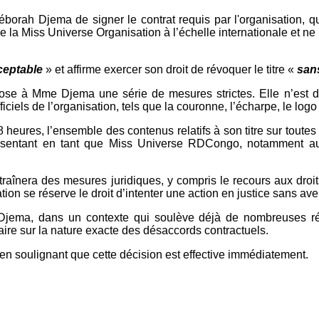
borah Djema de signer le contrat requis par l'organisation, qu'
de la Miss Universe Organisation à l’échelle internationale et n
ceptable
» et affirme exercer son droit de révoquer le titre «
san
pose à Mme Djema une série de mesures strictes. Elle n’est 
fficiels de l’organisation, tels que la couronne, l’écharpe, le lo
 heures, l’ensemble des contenus relatifs à son titre sur toute
présentant en tant que Miss Universe RDCongo, notamment aux
raînera des mesures juridiques, y compris le recours aux droit
tion se réserve le droit d’intenter une action en justice sans av
jema, dans un contexte qui soulève déjà de nombreuses réa
taire sur la nature exacte des désaccords contractuels.
soulignant que cette décision est effective immédiatement.