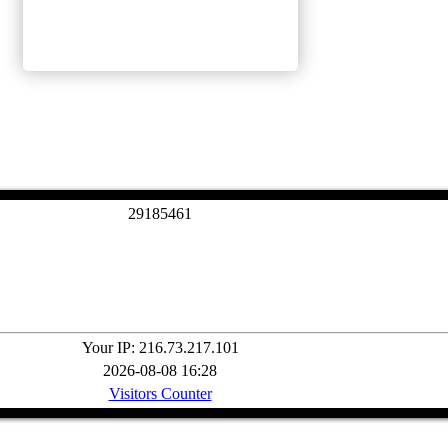
2
9
1
8
5
4
6
1
Your IP: 216.73.217.101
2026-08-08 16:28
Visitors Counter