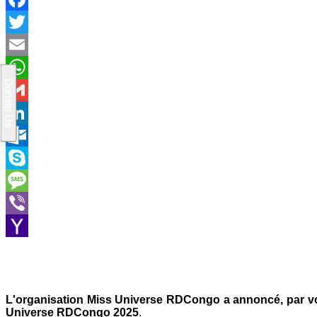
Facebook
Twitter
Email
WhatsApp
Gmail
LinkedIn
Outlook.com
Skype
Message
Viber
Yahoo
Mail
L'organisation Miss Universe RDCongo a annoncé, par vo
Universe RDCongo 2025
.