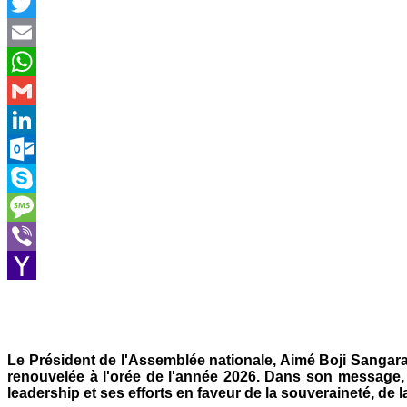
Facebook
Twitter
Email
WhatsApp
Gmail
LinkedIn
Outlook.com
Skype
Message
Viber
Yahoo
Mail
Le Président de l'Assemblée nationale, Aimé Boji Sangar
renouvelée à l'orée de l'année 2026. Dans son message,
leadership et ses efforts en faveur de la souveraineté, de